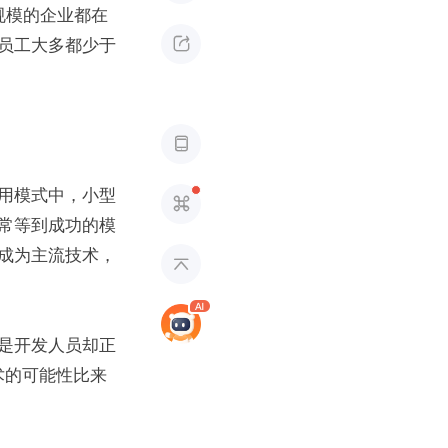
规模的企业都在

工大多都少于 

用模式中，小型

常等到成功的模
成为主流技术，

是开发人员却正
术的可能性比来