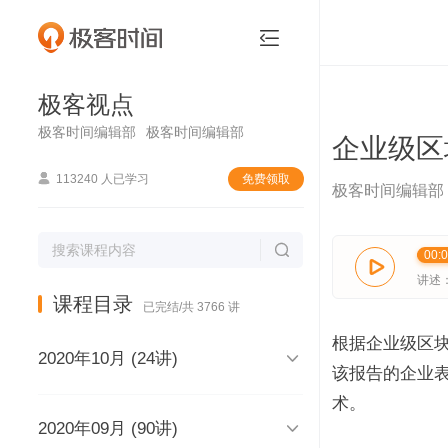
极客视点


极客视点
极客时间编辑部
极客时间编辑部
企业级区

113240 人已学习
免费领取
极客时间编辑部

00:

讲述
课程目录
已完结/共 3766 讲
根据企业级区

2020年10月 (24讲)
该报告的企业表
术。

2020年09月 (90讲)
极客视点，和你说声再见，再见