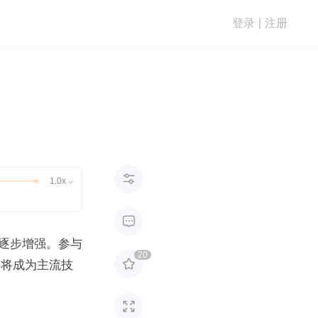
登录
|
注册

1.0x


逐步增强。参与
20

链将成为主流技
