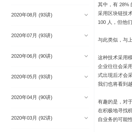
时长 03:51
其中，有 28
采用区块链技

2020年08月 (93讲)
DevOps工程师该懂些什么？
Java人应该知道的10大GitHub仓
库
时长 03:38
100 人，但他
时长 06:54

2020年07月 (93讲)
摆脱焦虑的3个方法
架构师能力模型（上）
与此类似，与上
如何度量研发效能？
时长 04:02
时长 04:17
时长 05:14

2020年06月 (90讲)
成长为高级工程师要扪心自问的
架构师能力模型（下）
新基建为什么需要区块链？
这种技术采用
几个问题
一个每秒超过3万请求的微服务开
时长 05:03
时长 05:03
企业往往会采
发经历
时长 04:56
时长 05:53
式出现后才会

2020年05月 (93讲)
为什么需要数据仓库？
系统出现故障怎么办？
成为高级数据架构师的三个必杀
技
数据科学家应该了解的软件工程
时长 05:47
时长 05:00
我们也将看到
实践
学Redis，你只需掌握“两大维
时长 06:16
度，三大主线”
时长 05:10

2020年04月 (90讲)
如何做一个懂产品的程序员？
关于技术层面的4点研发经验
推荐8个强大的远程调试工具
时长 03:53
有趣的是，对
观点：创业者对人才的渴求是策
时长 05:05
时长 05:01
时长 06:43
略的缺失？
为什么当代年轻人“过目就忘”？
在积极地寻找机
如何产出规范、安全、高质量的
时长 04:48
时长 04:36

2020年03月 (92讲)
给想进互联网大厂的程序员三条
为React开发人员推荐8个测试工
每个程序员都曾犯过的经典错误
平台级To B产品的研发品控管理
自业务的可能性高
代码？
建议
具、库和框架
解析
时长 04:50
时长 06:46
从员工到管理者，你的领导力怎
从单体到微服务再合并，我们找
时长 03:52
时长 05:32
时长 05:33