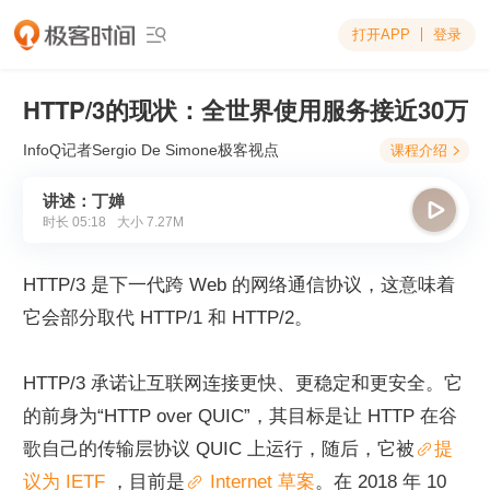
打开APP
登录

HTTP/3的现状：全世界使用服务接近30万
InfoQ记者Sergio De Simone
极客视点
课程介绍

讲述：丁婵

时长
05:18
大小
7.27M
HTTP/3 是下一代跨 Web 的网络通信协议，这意味着
它会部分取代 HTTP/1 和 HTTP/2。
HTTP/3 承诺让互联网连接更快、更稳定和更安全。它
的前身为“HTTP over QUIC”，其目标是让 HTTP 在谷
歌自己的传输层协议 QUIC 上运行，随后，它被
提
议为 IETF 
，目前是
 Internet 草案
。在 2018 年 10 