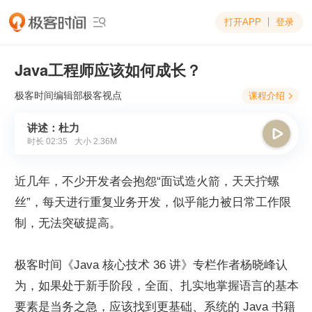
打开APP
登录

Java工程师应该如何成长？
极客时间编辑部
极客视点
课程介绍

讲述：杜力

时长
02:35
大小
2.36M
近几年，不少开发者会抱怨“面试造火箭，天天拧螺
丝”，每天进行重复业务开发，似乎能力被日常工作限
制，无法突破提高。
极客时间《Java 核心技术 36 讲》专栏作者杨晓峰认
为，如果处于新手阶段，全面、扎实地掌握语言的基本
要素是当务之急，应该找到更基础、系统的 Java 书籍