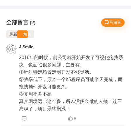
全部留言
(2)
 写留言
最新
精选
J.Smile
2016年的时候，前公司就开始开发了可视化拖拽系
统，也面临很多问题，主要有:

①针对特定场景定制开发不够灵活。

②效率低下，原本一个h5程序员可能半天完成，而
拖拽插件开发可能更久。

③复用率并不高

真实困境远比这个多，所以没多久做的人接二连三
离职了，项目最终搁浅！


6