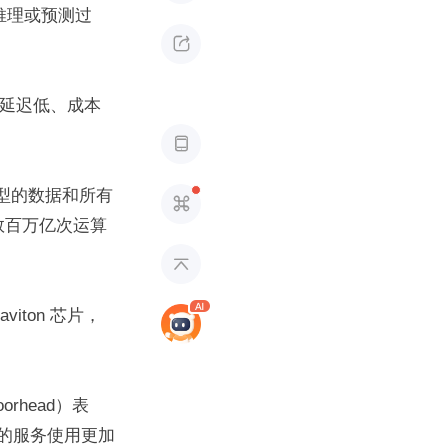
行的推理或预测过

有延迟低、成本

类型的数据和所有

每秒数百万亿次运算

iton 芯片，
orhead）表
 的服务使用更加