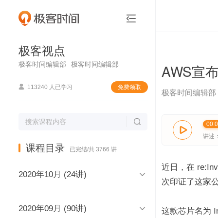
极客视点


极客视点
极客时间编辑部
极客时间编辑部
AWS宣布推

113240 人已学习
免费领取
极客时间编辑部

00:

讲述
课程目录
已完结/共 3766 讲
近日，在 re:

2020年10月 (24讲)
次印证了这家

2020年09月 (90讲)
极客视点，和你说声再见，再见
这款芯片名为 Inf