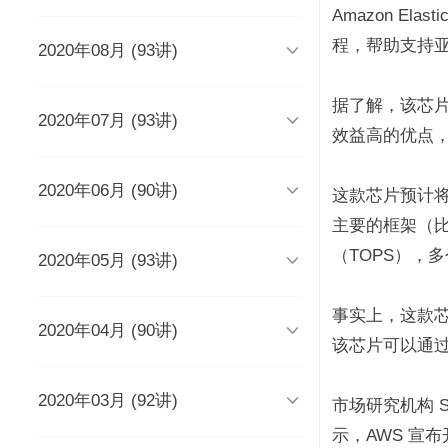
时长 03:51
Amazon El
程，帮助支持亚

2020年08月 (93讲)
DevOps工程师该懂些什么？
Java人应该知道的10大GitHub仓
库
时长 03:38
时长 06:54
据了解，该芯

2020年07月 (93讲)
摆脱焦虑的3个方法
架构师能力模型（上）
效益高的优点，
如何度量研发效能？
时长 04:02
时长 04:17
时长 05:14

2020年06月 (90讲)
成长为高级工程师要扪心自问的
架构师能力模型（下）
新基建为什么需要区块链？
这款芯片预计将
几个问题
一个每秒超过3万请求的微服务开
时长 05:03
时长 05:03
主要的框架（比如
发经历
时长 04:56
时长 05:53
（TOPS），

2020年05月 (93讲)
为什么需要数据仓库？
系统出现故障怎么办？
成为高级数据架构师的三个必杀
技
数据科学家应该了解的软件工程
时长 05:47
时长 05:00
实践
学Redis，你只需掌握“两大维
时长 06:16
事实上，这款芯片
度，三大主线”
时长 05:10

2020年04月 (90讲)
如何做一个懂产品的程序员？
关于技术层面的4点研发经验
推荐8个强大的远程调试工具
时长 03:53
该芯片可以通过 
观点：创业者对人才的渴求是策
时长 05:05
时长 05:01
时长 06:43
略的缺失？
为什么当代年轻人“过目就忘”？
如何产出规范、安全、高质量的
时长 04:48
时长 04:36

2020年03月 (92讲)
给想进互联网大厂的程序员三条
为React开发人员推荐8个测试工
每个程序员都曾犯过的经典错误
平台级To B产品的研发品控管理
市场研究机构 St
代码？
建议
具、库和框架
解析
时长 04:50
时长 06:46
示，AWS 宣
从员工到管理者，你的领导力怎
从单体到微服务再合并，我们找
时长 03:52
时长 05:32
时长 05:33