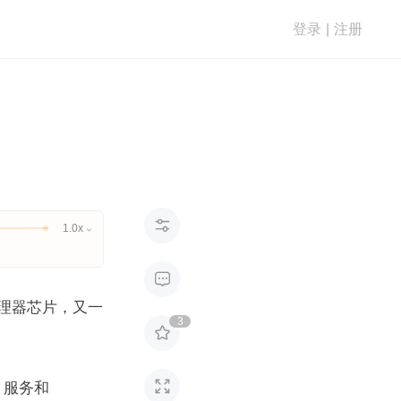
登录
|
注册

1.0x


型处理器芯片，又一
3


 服务和 