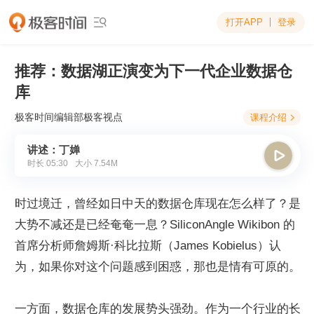
打开APP
登录

推荐：数据湖正演变为下一代企业数据仓
库
极客时间编辑部
极客视点
课程介绍

讲述：丁婵

时长
05:30
大小
7.54M
时过境迁，曾经如日中天的数据仓库现在怎么样了？是
大势不减还是已经奄奄一息？SiliconAngle Wikibon 的
首席分析师詹姆斯·科比拉斯（James Kobielus）认
为，如果你对这个问题感到困惑，那也是情有可原的。
一方面，数据仓库的发展势头强劲。作为一个行业的长