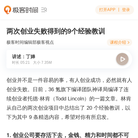
打开APP
登录

两次创业失败得到的9个经验教训
极客时间编辑部
极客视点
课程介绍

讲述：丁婵

时长
05:21
大小
7.35M
创业并不是一件容易的事，有人创业成功，必然就有人
创业失败。日前，36 氪旗下编译团队神译局编译了连
续创业者托德·林肯（Todd Lincoln）的一篇文章。林肯
从自己的两次创业项目中总结出了 20 个经验教训，以
下为其中 9 条精选内容，希望对你有所启发。
1. 创业公司要存活下去，金钱、精力和时间都不可