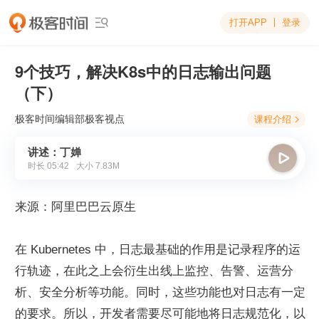
打开APP
登录

9个技巧，解决K8s中的日志输出问题
（下）
极客时间编辑部
极客视点
课程介绍

讲述：丁婵

时长
05:42
大小
7.83M
来源：阿里巴巴云原生
在 Kubernetes 中，日志最基础的作用是记录程序的运
行轨迹，在此之上会衍生出线上监控、告警、运营分
析、安全分析等功能。同时，这些功能也对日志有一定
的要求。所以，开发者需要尽可能地将日志规范化，以