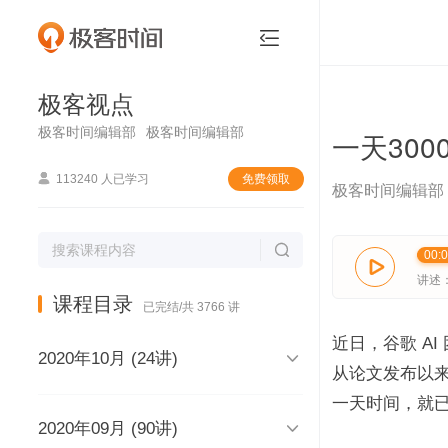
极客视点


极客视点
极客时间编辑部
极客时间编辑部
一天30

113240 人已学习
免费领取
极客时间编辑部

00:

讲述
课程目录
已完结/共 3766 讲
近日，谷歌 AI 

2020年10月 (24讲)
从论文发布以来，
一天时间，就已经

2020年09月 (90讲)
极客视点，和你说声再见，再见