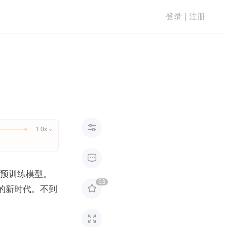
登录
|
注册

1.0x


代码和预训练模型。
63

 的新时代。不到
