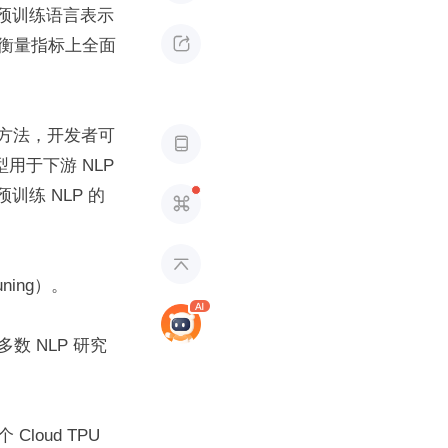
s）是一种预训练语言表示

衡量指标上全面
s）的方法，开发者可

于下游 NLP 
练 NLP 的


ning）。
 NLP 研究
ud TPU 