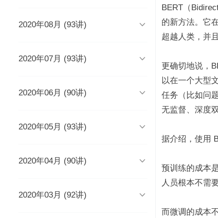
时长 03:51
BERT（Bidirec
的新方法。它

2020年08月 (93讲)
DevOps工程师该懂些什么？
Java人应该知道的10大GitHub仓
库
时长 03:38
超越人类，并且还
时长 06:54

2020年07月 (93讲)
摆脱焦虑的3个方法
架构师能力模型（上）
更确切地说，BER
如何度量研发效能？
时长 04:02
时长 04:17
时长 05:14
以在一个大型文

2020年06月 (90讲)
成长为高级工程师要扪心自问的
架构师能力模型（下）
新基建为什么需要区块链？
任务（比如问题
几个问题
一个每秒超过3万请求的微服务开
时长 05:03
时长 05:03
无监督、深度双向的系统
发经历
时长 04:56
时长 05:53

2020年05月 (93讲)
为什么需要数据仓库？
系统出现故障怎么办？
成为高级数据架构师的三个必杀
技
数据科学家应该了解的软件工程
时长 05:47
时长 05:00
据介绍，使用 BE
实践
学Redis，你只需掌握“两大维
时长 06:16
度，三大主线”
时长 05:10

2020年04月 (90讲)
如何做一个懂产品的程序员？
关于技术层面的4点研发经验
推荐8个强大的远程调试工具
时长 03:53
预训练的成本是
观点：创业者对人才的渴求是策
时长 05:05
时长 05:01
时长 06:43
略的缺失？
为什么当代年轻人“过目就忘”？
人员根本不需
如何产出规范、安全、高质量的
时长 04:48
时长 04:36

2020年03月 (92讲)
给想进互联网大厂的程序员三条
为React开发人员推荐8个测试工
每个程序员都曾犯过的经典错误
平台级To B产品的研发品控管理
代码？
建议
具、库和框架
解析
时长 04:50
时长 06:46
而微调的成本不
从员工到管理者，你的领导力怎
从单体到微服务再合并，我们找
时长 03:52
时长 05:32
时长 05:33