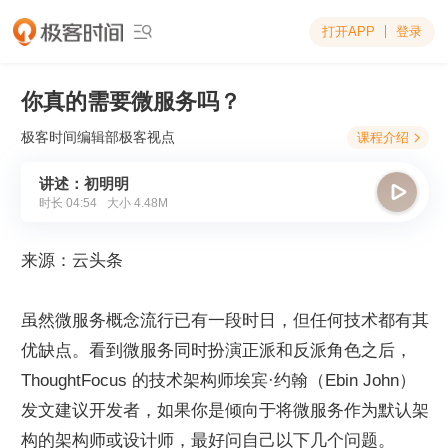
打开APP
登录

你真的需要微服务吗？
极客时间编辑部
极客视点
课程介绍

讲述：初明明

时长
04:54
大小
4.48M
来源：云头条
虽然微服务概念流行已有一段时日，但任何技术都有其
优缺点。看到微服务同时扮演正派和反派角色之后，
ThoughtFocus 的技术架构师埃宾·约翰（Ebin John）
发文建议开发者，如果你是倾向于将微服务作为默认架
构的架构师或设计师，最好问自己以下几个问题。