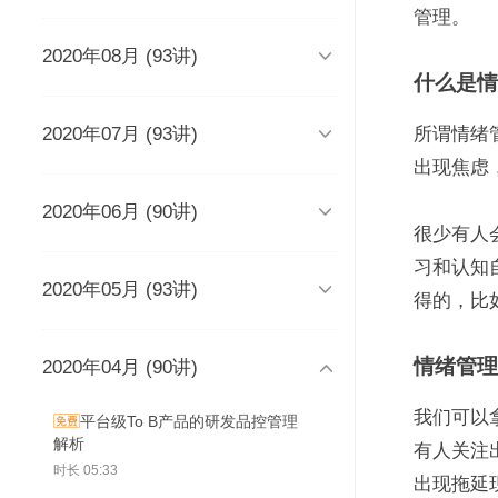
时长 03:51
管理。

2020年08月 (93讲)
DevOps工程师该懂些什么？
Java人应该知道的10大GitHub仓
什么是情
库
时长 03:38
时长 06:54

2020年07月 (93讲)
摆脱焦虑的3个方法
架构师能力模型（上）
所谓情绪
如何度量研发效能？
时长 04:02
时长 04:17
出现焦虑
时长 05:14

2020年06月 (90讲)
成长为高级工程师要扪心自问的
架构师能力模型（下）
新基建为什么需要区块链？
几个问题
一个每秒超过3万请求的微服务开
很少有人
时长 05:03
时长 05:03
发经历
时长 04:56
习和认知
时长 05:53

2020年05月 (93讲)
为什么需要数据仓库？
系统出现故障怎么办？
成为高级数据架构师的三个必杀
得的，比
技
数据科学家应该了解的软件工程
时长 05:47
时长 05:00
实践
学Redis，你只需掌握“两大维
时长 06:16
度，三大主线”
情绪管理
时长 05:10
2020年04月 (90讲)
如何做一个懂产品的程序员？
关于技术层面的4点研发经验
推荐8个强大的远程调试工具

时长 03:53
观点：创业者对人才的渴求是策
时长 05:05
时长 05:01
时长 06:43
略的缺失？
为什么当代年轻人“过目就忘”？
我们可以
平台级To B产品的研发品控管理
如何产出规范、安全、高质量的
时长 04:48
时长 04:36
解析
给想进互联网大厂的程序员三条
为React开发人员推荐8个测试工
每个程序员都曾犯过的经典错误
有人关注
代码？
建议
具、库和框架
时长 04:50
时长 05:33
时长 06:46
出现拖延
从员工到管理者，你的领导力怎
从单体到微服务再合并，我们找
时长 03:52
时长 05:32