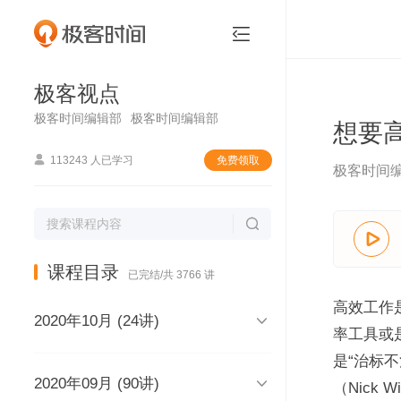
极客视点


极客视点
极客时间编辑部
极客时间编辑部
想要

113243 人已学习
免费领取
极客时间


课程目录
已完结/共 3766 讲
高效工作

2020年10月 (24讲)
率工具或
是“治标

2020年09月 (90讲)
极客视点，和你说声再见，再见
（Nick