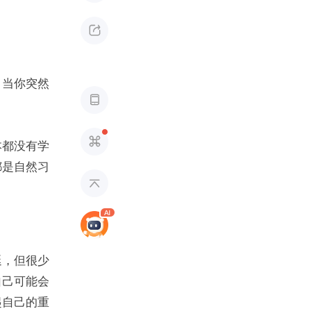

，当你突然


本都没有学
都是自然习

延，但很少
自己可能会
起自己的重