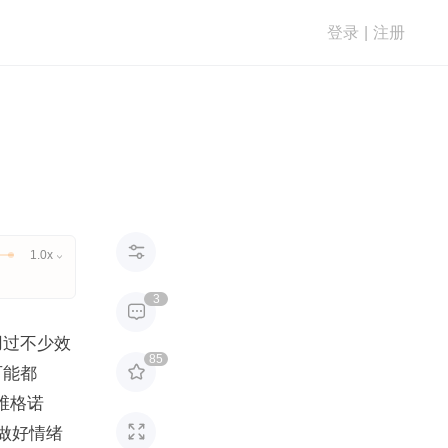
登录
|
注册

1.0x

3

用过不少效
85

可能都
维格诺

先做好情绪