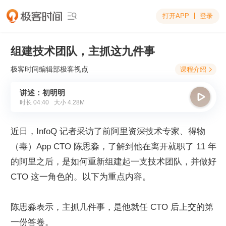
打开APP
登录

组建技术团队，主抓这九件事
极客时间编辑部
极客视点
课程介绍

讲述：初明明

时长
04:40
大小
4.28M
近日，InfoQ 记者采访了前阿里资深技术专家、得物
（毒）App CTO 陈思淼，了解到他在离开就职了 11 年
的阿里之后，是如何重新组建起一支技术团队，并做好 
CTO 这一角色的。以下为重点内容。
陈思淼表示，主抓几件事，是他就任 CTO 后上交的第
一份答卷。