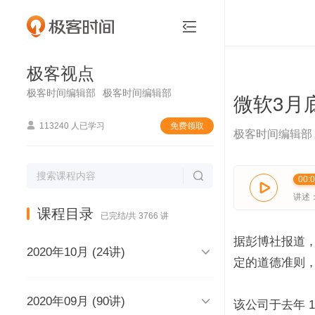
极客视点


极客视点
极客时间编辑部
极客时间编辑部
微软3月

113240 人已学习
免费领取
极客时间编辑部

00:

讲述
课程目录
已完结/共 3766 讲
据彭博社报道，

2020年10月 (24讲)
定的道德准则

2020年09月 (90讲)
极客视点，和你说声再见，再见
该公司于去年 