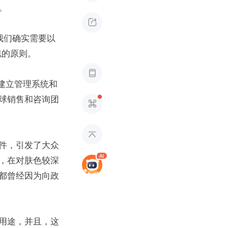
。

“我们确实需要以
似的原则。

、建立管理系统和
球销售和咨询团


件，引发了大众
，在对肤色较深
都曾经因为向政
用途，并且，这