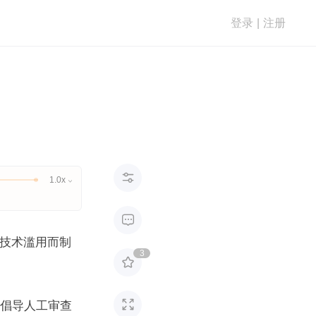
登录
|
注册

1.0x


别技术滥用而制
3


中倡导人工审查