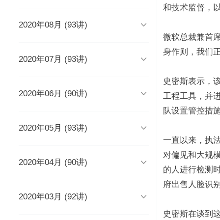
时长 03:51
和技术监督，

2020年08月 (93讲)
DevOps工程师该懂些什么？
Java人应该知道的10大GitHub仓
库
时长 03:38
微软总裁兼首席
时长 06:54
身作则，我们

2020年07月 (93讲)
摆脱焦虑的3个方法
架构师能力模型（上）
如何度量研发效能？
时长 04:02
时长 04:17
时长 05:14
史密斯表示，该

2020年06月 (90讲)
成长为高级工程师要扪心自问的
架构师能力模型（下）
新基建为什么需要区块链？
工程工具，并
几个问题
一个每秒超过3万请求的微服务开
时长 05:03
时长 05:03
队设置管控措
发经历
时长 04:56
时长 05:53

2020年05月 (93讲)
为什么需要数据仓库？
系统出现故障怎么办？
成为高级数据架构师的三个必杀
技
数据科学家应该了解的软件工程
时长 05:47
时长 05:00
一直以来，执
实践
学Redis，你只需掌握“两大维
时长 06:16
对偏见和大规
度，三大主线”
时长 05:10

2020年04月 (90讲)
如何做一个懂产品的程序员？
关于技术层面的4点研发经验
推荐8个强大的远程调试工具
时长 03:53
的人进行检测
观点：创业者对人才的渴求是策
时长 05:05
时长 05:01
时长 06:43
略的缺失？
为什么当代年轻人“过目就忘”？
府出售人脸识
如何产出规范、安全、高质量的
时长 04:48
时长 04:36

2020年03月 (92讲)
给想进互联网大厂的程序员三条
为React开发人员推荐8个测试工
每个程序员都曾犯过的经典错误
平台级To B产品的研发品控管理
代码？
建议
具、库和框架
解析
时长 04:50
时长 06:46
史密斯在谈到
从员工到管理者，你的领导力怎
从单体到微服务再合并，我们找
时长 03:52
时长 05:32
时长 05:33