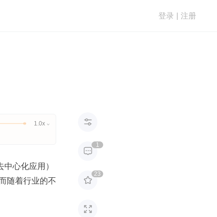
登录
|
注册

1.0x

1

去中心化应用）
23

而随着行业的不
