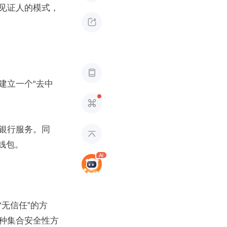
见证人的模式，


建立一个“去中

银行服务。同

和钱包。
无信任”的方
种集合安全性方