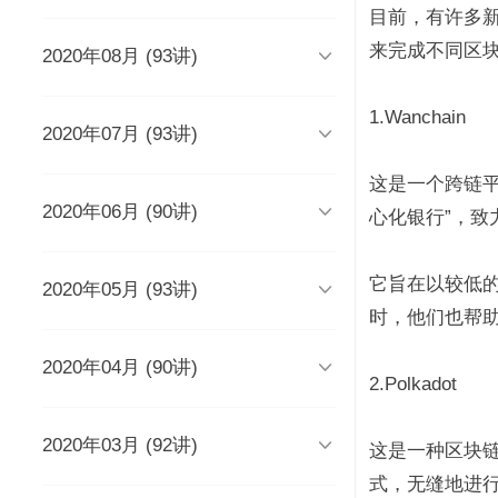
时长 03:51
目前，有许多
来完成不同区

2020年08月 (93讲)
DevOps工程师该懂些什么？
Java人应该知道的10大GitHub仓
库
时长 03:38
时长 06:54
1.Wanchain

2020年07月 (93讲)
摆脱焦虑的3个方法
架构师能力模型（上）
如何度量研发效能？
时长 04:02
时长 04:17
时长 05:14
这是一个跨链

2020年06月 (90讲)
成长为高级工程师要扪心自问的
架构师能力模型（下）
新基建为什么需要区块链？
心化银行”，致
几个问题
一个每秒超过3万请求的微服务开
时长 05:03
时长 05:03
发经历
时长 04:56
时长 05:53
它旨在以较低

2020年05月 (93讲)
为什么需要数据仓库？
系统出现故障怎么办？
成为高级数据架构师的三个必杀
技
数据科学家应该了解的软件工程
时长 05:47
时长 05:00
时，他们也帮助
实践
学Redis，你只需掌握“两大维
时长 06:16
度，三大主线”
时长 05:10

2020年04月 (90讲)
如何做一个懂产品的程序员？
关于技术层面的4点研发经验
推荐8个强大的远程调试工具
时长 03:53
2.Polkadot
观点：创业者对人才的渴求是策
时长 05:05
时长 05:01
时长 06:43
略的缺失？
为什么当代年轻人“过目就忘”？
如何产出规范、安全、高质量的
时长 04:48
时长 04:36

2020年03月 (92讲)
给想进互联网大厂的程序员三条
为React开发人员推荐8个测试工
每个程序员都曾犯过的经典错误
平台级To B产品的研发品控管理
这是一种区块链
代码？
建议
具、库和框架
解析
时长 04:50
时长 06:46
式，无缝地进
从员工到管理者，你的领导力怎
从单体到微服务再合并，我们找
时长 03:52
时长 05:32
时长 05:33