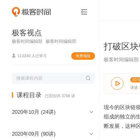
极客视点


极客视点
极客时间编辑部
极客时间编辑部
打破区块

113240 人已学习
免费领取
极客时间编辑部

00:

讲述
课程目录
已完结/共 3766 讲
现今的区块链领

2020年10月 (24讲)
组成的独立的
断发展，这种

2020年09月 (90讲)
极客视点，和你说声再见，再见