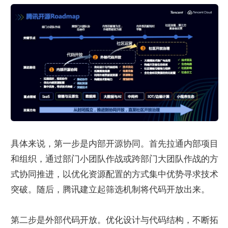
具体来说，第一步是内部开源协同。首先拉通内部项目
和组织，通过部门小团队作战或跨部门大团队作战的方
式协同推进，以优化资源配置的方式集中优势寻求技术
突破。随后，腾讯建立起筛选机制将代码开放出来。
第二步是外部代码开放。优化设计与代码结构，不断拓