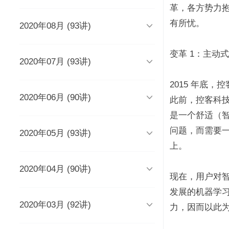
时长 03:51
革，各方势力
有所忧。

2020年08月 (93讲)
DevOps工程师该懂些什么？
Java人应该知道的10大GitHub仓
库
时长 03:38
时长 06:54
变革 1：主动式 

2020年07月 (93讲)
摆脱焦虑的3个方法
架构师能力模型（上）
如何度量研发效能？
时长 04:02
时长 04:17
时长 05:14
2015 年底

2020年06月 (90讲)
成长为高级工程师要扪心自问的
架构师能力模型（下）
新基建为什么需要区块链？
此前，控客科
几个问题
一个每秒超过3万请求的微服务开
时长 05:03
时长 05:03
是一个舒适（
发经历
时长 04:56
时长 05:53
问题，而需要一

2020年05月 (93讲)
为什么需要数据仓库？
系统出现故障怎么办？
成为高级数据架构师的三个必杀
技
数据科学家应该了解的软件工程
时长 05:47
时长 05:00
上。
实践
学Redis，你只需掌握“两大维
时长 06:16
度，三大主线”
时长 05:10

2020年04月 (90讲)
如何做一个懂产品的程序员？
关于技术层面的4点研发经验
推荐8个强大的远程调试工具
时长 03:53
现在，用户对
观点：创业者对人才的渴求是策
时长 05:05
时长 05:01
时长 06:43
略的缺失？
为什么当代年轻人“过目就忘”？
发展的机器学习
如何产出规范、安全、高质量的
时长 04:48
时长 04:36

2020年03月 (92讲)
给想进互联网大厂的程序员三条
为React开发人员推荐8个测试工
每个程序员都曾犯过的经典错误
平台级To B产品的研发品控管理
力，因而以此
代码？
建议
具、库和框架
解析
时长 04:50
时长 06:46
从员工到管理者，你的领导力怎
从单体到微服务再合并，我们找
时长 03:52
时长 05:32
时长 05:33