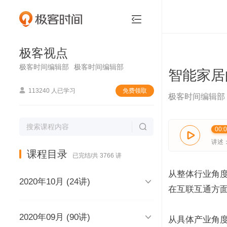
极客视点


极客视点
极客时间编辑部
极客时间编辑部
智能家居

113240 人已学习
免费领取
极客时间编辑部

00:

讲述
课程目录
已完结/共 3766 讲
从整体行业角度来

2020年10月 (24讲)
在互联互通方

2020年09月 (90讲)
极客视点，和你说声再见，再见
从具体产业角度