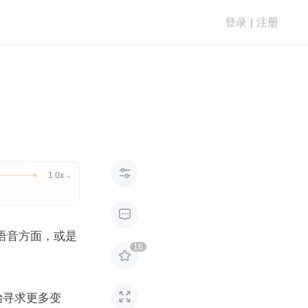
登录
|
注册

1.0x


能语音方面，或是
16


始寻求更多变