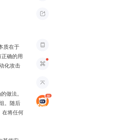


其本质在于
有正确的用

自动化攻击

正确的做法。
全组。随后
，在将任何 