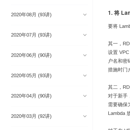
时长 03:51
1. 将 

2020年08月 (93讲)
DevOps工程师该懂些什么？
Java人应该知道的10大GitHub仓
库
时长 03:38
要将 La
时长 06:54

2020年07月 (93讲)
摆脱焦虑的3个方法
架构师能力模型（上）
如何度量研发效能？
时长 04:02
时长 04:17
其一，RD
时长 05:14
设置 VP

2020年06月 (90讲)
成长为高级工程师要扪心自问的
架构师能力模型（下）
新基建为什么需要区块链？
几个问题
一个每秒超过3万请求的微服务开
户名和密
时长 05:03
时长 05:03
发经历
时长 04:56
措施时门
时长 05:53

2020年05月 (93讲)
为什么需要数据仓库？
系统出现故障怎么办？
成为高级数据架构师的三个必杀
技
数据科学家应该了解的软件工程
时长 05:47
时长 05:00
实践
学Redis，你只需掌握“两大维
其二，RD
时长 06:16
度，三大主线”
时长 05:10

2020年04月 (90讲)
如何做一个懂产品的程序员？
关于技术层面的4点研发经验
推荐8个强大的远程调试工具
对于新手
时长 03:53
观点：创业者对人才的渴求是策
时长 05:05
时长 05:01
时长 06:43
需要确保为
略的缺失？
为什么当代年轻人“过目就忘”？
如何产出规范、安全、高质量的
Lambda
时长 04:48
时长 04:36

2020年03月 (92讲)
给想进互联网大厂的程序员三条
为React开发人员推荐8个测试工
每个程序员都曾犯过的经典错误
平台级To B产品的研发品控管理
代码？
建议
具、库和框架
解析
时长 04:50
时长 06:46
从员工到管理者，你的领导力怎
从单体到微服务再合并，我们找
时长 03:52
时长 05:32
时长 05:33