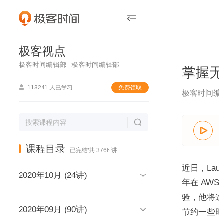
极客视点


极客视点
极客时间编辑部
极客时间编辑部
掌握

113241 人已学习
免费领取
极客时间


课程目录
已完结/共 3766 讲
近日，Lau

2020年10月 (24讲)
年在 AWS
验，他将

2020年09月 (90讲)
极客视点，和你说声再见，再见
节约一些