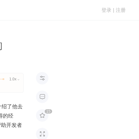
登录
|
注册
间

1.0x


s）介绍了他去
15

获得的经
帮助开发者
