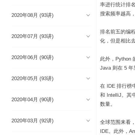
时长 03:51
率进行统计排名，
搜索频率越高

2020年08月 (93讲)
DevOps工程师该懂些什么？
Java人应该知道的10大GitHub仓
库
时长 03:38
时长 06:54
排名前五的编程语言

2020年07月 (93讲)
摆脱焦虑的3个方法
架构师能力模型（上）
化，但是相比去年
如何度量研发效能？
时长 04:02
时长 04:17
时长 05:14

2020年06月 (90讲)
成长为高级工程师要扪心自问的
架构师能力模型（下）
新基建为什么需要区块链？
此外，Pytho
几个问题
一个每秒超过3万请求的微服务开
时长 05:03
时长 05:03
Java 则在 
发经历
时长 04:56
时长 05:53

2020年05月 (93讲)
为什么需要数据仓库？
系统出现故障怎么办？
成为高级数据架构师的三个必杀
技
数据科学家应该了解的软件工程
时长 05:47
时长 05:00
在 IDE 排行榜中，
实践
学Redis，你只需掌握“两大维
时长 06:16
和 Intelli
度，三大主线”
时长 05:10

2020年04月 (90讲)
如何做一个懂产品的程序员？
关于技术层面的4点研发经验
推荐8个强大的远程调试工具
时长 03:53
数量。
观点：创业者对人才的渴求是策
时长 05:05
时长 05:01
时长 06:43
略的缺失？
为什么当代年轻人“过目就忘”？
如何产出规范、安全、高质量的
时长 04:48
时长 04:36

2020年03月 (92讲)
给想进互联网大厂的程序员三条
为React开发人员推荐8个测试工
每个程序员都曾犯过的经典错误
平台级To B产品的研发品控管理
全球范围来看，微
代码？
建议
具、库和框架
解析
时长 04:50
时长 06:46
IDE。此外，And
从员工到管理者，你的领导力怎
从单体到微服务再合并，我们找
时长 03:52
时长 05:32
时长 05:33