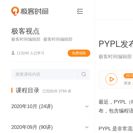
极客视点


极客视点
极客时间编辑部
极客时间编辑部
PYPL发

113240 人已学习
免费领取
极客时间编辑部

00:

讲述
课程目录
已完结/共 3766 讲
最近，PYPL（Po

2020年10月 (24讲)
布，包含编程语

2020年09月 (90讲)
极客视点，和你说声再见，再见
PYPL 是非