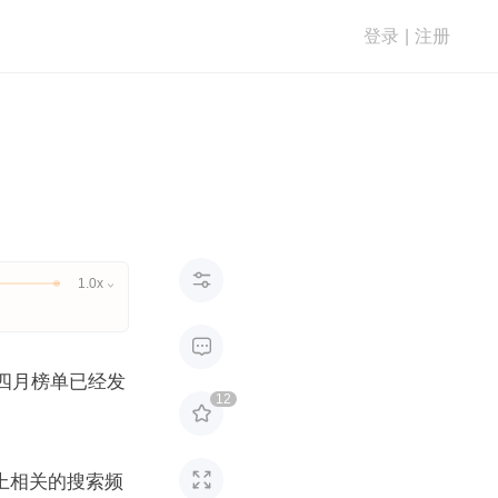
登录
|
注册

1.0x


指数）四月榜单已经发
12


上相关的搜索频