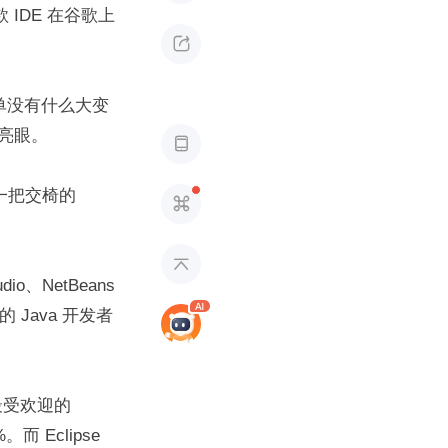
 IDE 在谷歌上

。榜单没有什么大变
为亮眼。

一把交椅的 


io、NetBeans 
的 Java 开发者
最受欢迎的 
 Eclipse 