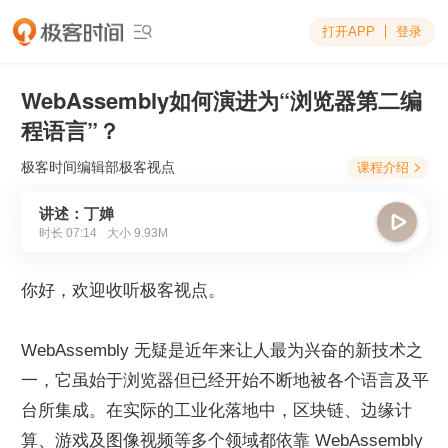
打开APP
登录

WebAssembly如何演进为“浏览器第二编
程语言”？
极客时间编辑部
极客视点
课程介绍

讲述：丁婵

时长
07:14
大小
9.93M
你好，欢迎收听极客视点。
WebAssembly 无疑是近年来让人最为兴奋的新技术之
一，它虽始于浏览器但已经开始不断地被各个语言及平
台所集成。在实际的工业化落地中，区块链、边缘计
算、游戏及图像视频等多个领域都依靠 WebAssembly 