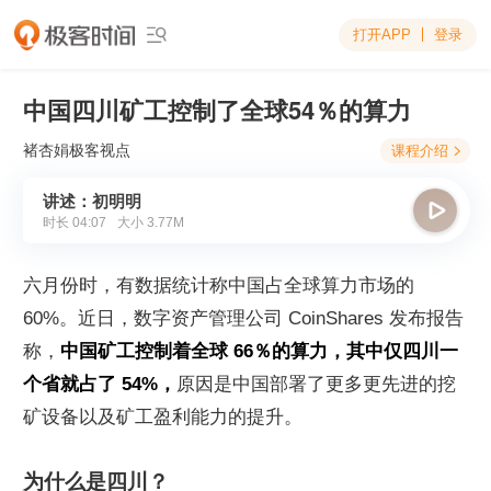
打开APP
登录

中国四川矿工控制了全球54％的算力
褚杏娟
极客视点
课程介绍

讲述：初明明

时长
04:07
大小
3.77M
六月份时，有数据统计称中国占全球算力市场的 
60%。近日，数字资产管理公司 CoinShares 发布报告
称，
中国矿工控制着全球 66％的算力，其中仅四川一
个省就占了 54%，
原因是中国部署了更多更先进的挖
矿设备以及矿工盈利能力的提升。
为什么是四川？