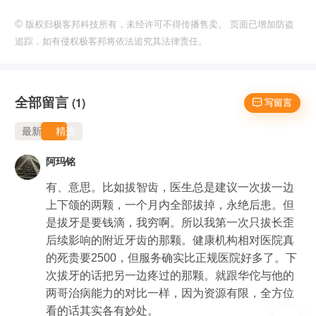
©
版权归极客邦科技所有，未经许可不得传播售卖。 页面已增加防盗
追踪，如有侵权极客邦将依法追究其法律责任。
全部留言
(1)
 写留言
最新
精选
阿玛铭
有、意思。比如拔智齿，医生总是建议一次拔一边
上下颌的两颗，一个月内全部拔掉，永绝后患。但
是拔牙是要钱滴，我穷啊。所以我第一次只拔长歪
后续影响的附近牙齿的那颗。健康机构相对医院真
的死贵要2500，但服务确实比正规医院好多了。下
次拔牙的话把另一边疼过的那颗。就跟华佗与他的
两哥治病能力的对比一样，因为资源有限，全方位
看的话其实各有妙处。