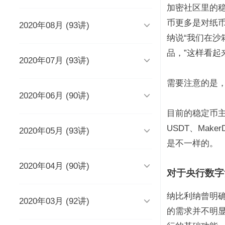
时长 03:51
加密社区里的
币更多是对纸

2020年08月 (93讲)
DevOps工程师该懂些什么？
Java人应该知道的10大GitHub仓
库
时长 03:38
纳说“我们在
时长 06:54
品，”这样看

2020年07月 (93讲)
摆脱焦虑的3个方法
架构师能力模型（上）
如何度量研发效能？
时长 04:02
时长 04:17
时长 05:14
需要注意的是

2020年06月 (90讲)
成长为高级工程师要扪心自问的
架构师能力模型（下）
新基建为什么需要区块链？
几个问题
一个每秒超过3万请求的微服务开
时长 05:03
时长 05:03
目前的稳定币主
发经历
时长 04:56
时长 05:53
USDT、Mak

2020年05月 (93讲)
为什么需要数据仓库？
系统出现故障怎么办？
成为高级数据架构师的三个必杀
技
数据科学家应该了解的软件工程
时长 05:47
时长 05:00
是不一样的。
实践
学Redis，你只需掌握“两大维
时长 06:16
度，三大主线”
时长 05:10

2020年04月 (90讲)
如何做一个懂产品的程序员？
关于技术层面的4点研发经验
推荐8个强大的远程调试工具
对于央行数字
时长 03:53
观点：创业者对人才的渴求是策
时长 05:05
时长 05:01
时长 06:43
略的缺失？
为什么当代年轻人“过目就忘”？
如何产出规范、安全、高质量的
纳比利纳曾明
时长 04:48
时长 04:36

2020年03月 (92讲)
给想进互联网大厂的程序员三条
为React开发人员推荐8个测试工
每个程序员都曾犯过的经典错误
平台级To B产品的研发品控管理
代码？
建议
具、库和框架
解析
的需求并不明
时长 04:50
时长 06:46
从员工到管理者，你的领导力怎
从单体到微服务再合并，我们找
时长 03:52
时长 05:32
时长 05:33