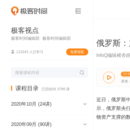
极客视点


极客视点
极客时间编辑部
极客时间编辑部
俄罗斯：

113242 人已学习
免费领取
InfoQ编辑褚杏

00:

讲述
课程目录
已完结/共 3766 讲
近日，俄罗斯中央银

2020年10月 (24讲)
示，俄罗斯央
物资产支撑的

2020年09月 (90讲)
极客视点，和你说声再见，再见