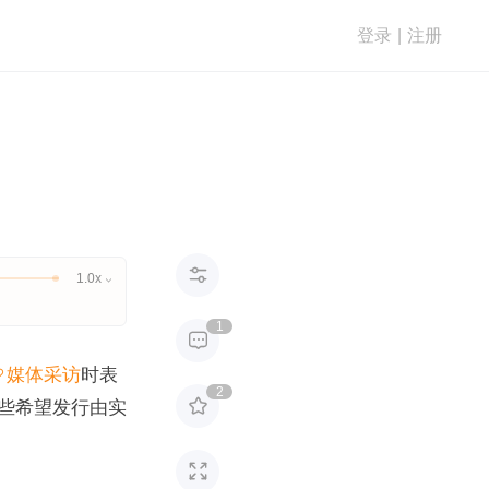
登录
|
注册

1.0x

1

媒体采访
时表
2

些希望发行由实
