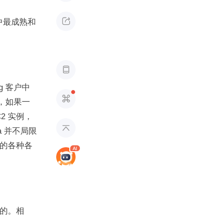

群中最成熟和

og 客户中

为，如果一
C2 实例，

a 并不局限
施的各种各
动的。相