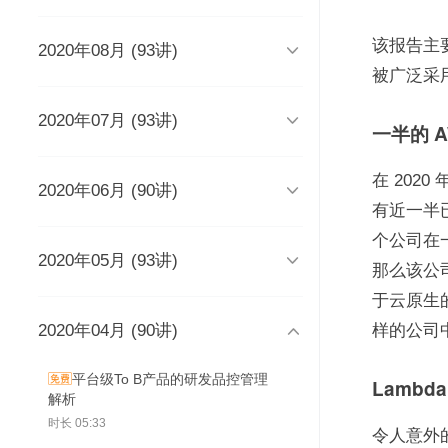
时长 03:51
该报告主要关

2020年08月 (93讲)
DevOps工程师该懂些什么？
Java人应该知道的10大GitHub仓
库
时长 03:38
被广泛采用
时长 06:54

2020年07月 (93讲)
摆脱焦虑的3个方法
架构师能力模型（上）
一半的 A
如何度量研发效能？
时长 04:02
时长 04:17
时长 05:14
在 2020

2020年06月 (90讲)
成长为高级工程师要扪心自问的
架构师能力模型（下）
新基建为什么需要区块链？
几个问题
一个每秒超过3万请求的微服务开
有近一半已
时长 05:03
时长 05:03
发经历
时长 04:56
个公司在一
时长 05:53

2020年05月 (93讲)
为什么需要数据仓库？
系统出现故障怎么办？
成为高级数据架构师的三个必杀
那么该公司
技
数据科学家应该了解的软件工程
时长 05:47
时长 05:00
实践
学Redis，你只需掌握“两大维
于云原生
时长 06:16
度，三大主线”
时长 05:10
2020年04月 (90讲)
如何做一个懂产品的程序员？
关于技术层面的4点研发经验
推荐8个强大的远程调试工具

样的公司中
时长 03:53
观点：创业者对人才的渴求是策
时长 05:05
时长 05:01
时长 06:43
略的缺失？
为什么当代年轻人“过目就忘”？
平台级To B产品的研发品控管理
Lamb
如何产出规范、安全、高质量的
时长 04:48
时长 04:36
解析
给想进互联网大厂的程序员三条
为React开发人员推荐8个测试工
每个程序员都曾犯过的经典错误
代码？
建议
具、库和框架
时长 04:50
时长 05:33
时长 06:46
令人意外
从员工到管理者，你的领导力怎
从单体到微服务再合并，我们找
时长 03:52
时长 05:32