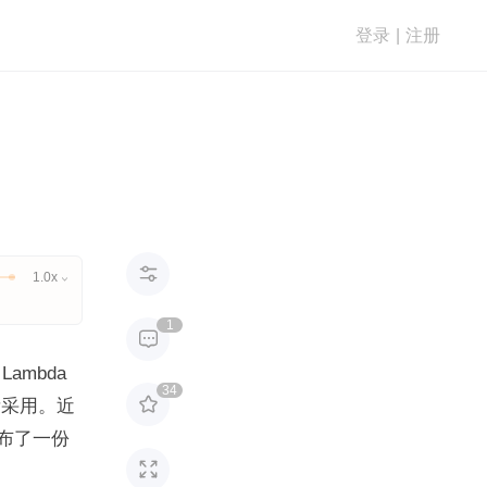
登录
|
注册

1.0x

1

mbda 
34

所采用。近
发布了一份 
