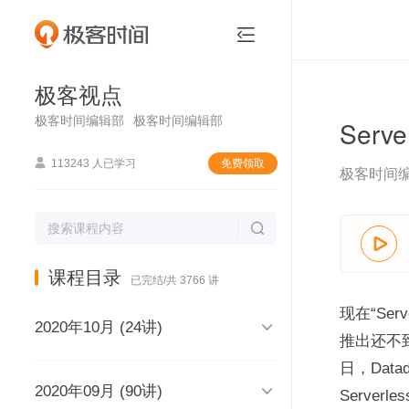
极客视点


极客视点
极客时间编辑部
极客时间编辑部
Serv

113243 人已学习
免费领取
极客时间


课程目录
已完结/共 3766 讲
现在“Se

2020年10月 (24讲)
推出还不
日，Data

2020年09月 (90讲)
极客视点，和你说声再见，再见
Server