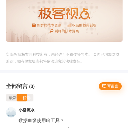
©
版权归极客邦科技所有，未经许可不得传播售卖。 页面已增加防盗
追踪，如有侵权极客邦将依法追究其法律责任。
全部留言
(3)
 写留言
最新
精选
小桥流水
数据血缘使用啥工具？