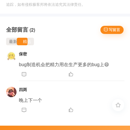
追踪，如有侵权极客邦将依法追究其法律责任。
全部留言
(2)
 写留言
最新
精选
保密
bug制造机会把精力用在生产更多的bug上😄


四两
晚上下一个


