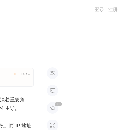
登录
|
注册

1.0x


扮演着重要角
6

4 主导。

而 IP 地址