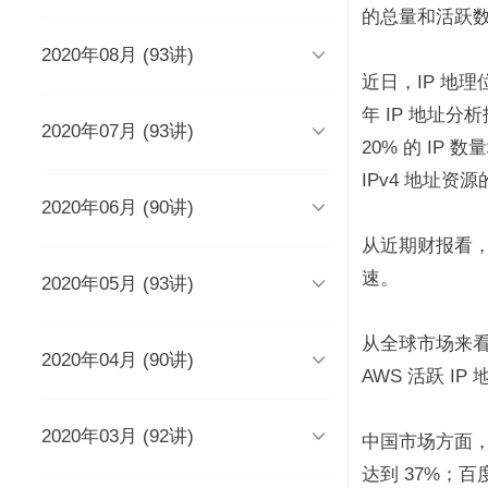
时长 03:51
的总量和活跃

2020年08月 (93讲)
DevOps工程师该懂些什么？
Java人应该知道的10大GitHub仓
库
时长 03:38
近日，IP 地理位
时长 06:54
年 IP 地址分

2020年07月 (93讲)
摆脱焦虑的3个方法
架构师能力模型（上）
20% 的 IP
如何度量研发效能？
时长 04:02
时长 04:17
时长 05:14
IPv4 地址资

2020年06月 (90讲)
成长为高级工程师要扪心自问的
架构师能力模型（下）
新基建为什么需要区块链？
几个问题
一个每秒超过3万请求的微服务开
时长 05:03
时长 05:03
从近期财报看，A
发经历
时长 04:56
时长 05:53
速。

2020年05月 (93讲)
为什么需要数据仓库？
系统出现故障怎么办？
成为高级数据架构师的三个必杀
技
数据科学家应该了解的软件工程
时长 05:47
时长 05:00
实践
学Redis，你只需掌握“两大维
时长 06:16
从全球市场来看
度，三大主线”
时长 05:10

2020年04月 (90讲)
如何做一个懂产品的程序员？
关于技术层面的4点研发经验
推荐8个强大的远程调试工具
时长 03:53
AWS 活跃 I
观点：创业者对人才的渴求是策
时长 05:05
时长 05:01
时长 06:43
略的缺失？
为什么当代年轻人“过目就忘”？
如何产出规范、安全、高质量的
时长 04:48
时长 04:36

2020年03月 (92讲)
给想进互联网大厂的程序员三条
为React开发人员推荐8个测试工
每个程序员都曾犯过的经典错误
平台级To B产品的研发品控管理
中国市场方面，阿
代码？
建议
具、库和框架
解析
时长 04:50
时长 06:46
达到 37%；百
从员工到管理者，你的领导力怎
从单体到微服务再合并，我们找
时长 03:52
时长 05:32
时长 05:33