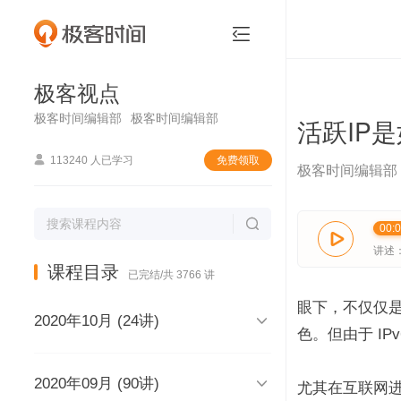
极客视点


极客视点
极客时间编辑部
极客时间编辑部
活跃IP

113240 人已学习
免费领取
极客时间编辑部

00:

讲述
课程目录
已完结/共 3766 讲
眼下，不仅仅是运

2020年10月 (24讲)
色。但由于 IP

2020年09月 (90讲)
极客视点，和你说声再见，再见
尤其在互联网进