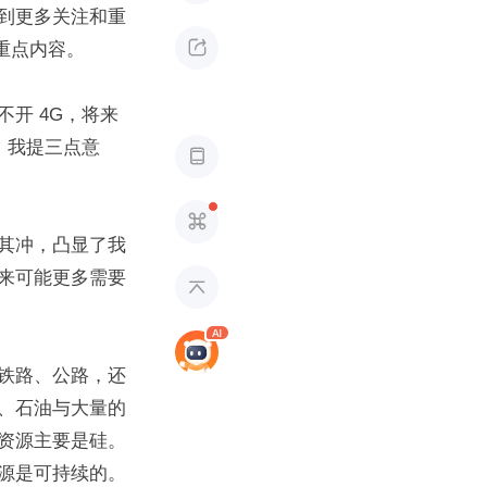
到更多关注和重

重点内容。
开 4G，将来
，我提三点意


其冲，凸显了我
来可能更多需要

铁路、公路，还
、石油与大量的
资源主要是硅。
源是可持续的。