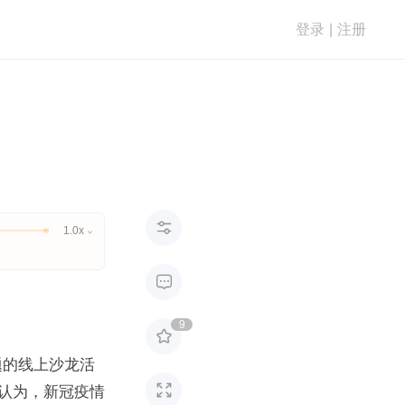
登录
|
注册

1.0x


9

题的线上沙龙活

认为，新冠疫情