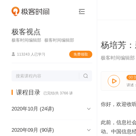
极客视点


极客视点
极客时间编辑部
极客时间编辑部
杨培芳：

113243 人已学习
免费领取
极客时间编辑部

00:

讲述
课程目录
已完结/共 3766 讲
你好，欢迎收

2020年10月 (24讲)
此前，信息社会

2020年09月 (90讲)
极客视点，和你说声再见，再见
动。中国信息