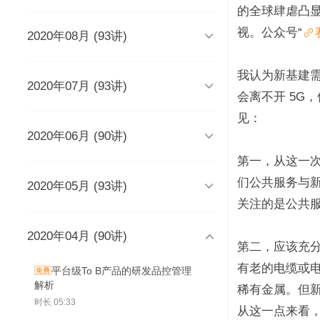
时长 03:51
的全球肆虐凸
视。公众号“

2020年08月 (93讲)
DevOps工程师该懂些什么？
Java人应该知道的10大GitHub仓
库
时长 03:38
时长 06:54
我认为新基建需

2020年07月 (93讲)
摆脱焦虑的3个方法
架构师能力模型（上）
会离不开 5G
如何度量研发效能？
时长 04:02
时长 04:17
时长 05:14
见：

2020年06月 (90讲)
成长为高级工程师要扪心自问的
架构师能力模型（下）
新基建为什么需要区块链？
几个问题
一个每秒超过3万请求的微服务开
时长 05:03
时长 05:03
第一，从这一
发经历
时长 04:56
时长 05:53
们公共服务与

2020年05月 (93讲)
为什么需要数据仓库？
系统出现故障怎么办？
成为高级数据架构师的三个必杀
技
数据科学家应该了解的软件工程
时长 05:47
时长 05:00
关注的是公共
实践
学Redis，你只需掌握“两大维
时长 06:16
度，三大主线”
时长 05:10
2020年04月 (90讲)
如何做一个懂产品的程序员？
关于技术层面的4点研发经验
推荐8个强大的远程调试工具

时长 03:53
第二，应该充
观点：创业者对人才的渴求是策
时长 05:05
时长 05:01
时长 06:43
略的缺失？
为什么当代年轻人“过目就忘”？
有老的电缆或
平台级To B产品的研发品控管理
如何产出规范、安全、高质量的
时长 04:48
时长 04:36
解析
给想进互联网大厂的程序员三条
为React开发人员推荐8个测试工
每个程序员都曾犯过的经典错误
稀有金属。但
代码？
建议
具、库和框架
时长 04:50
时长 05:33
时长 06:46
从这一点来看
从员工到管理者，你的领导力怎
从单体到微服务再合并，我们找
时长 03:52
时长 05:32