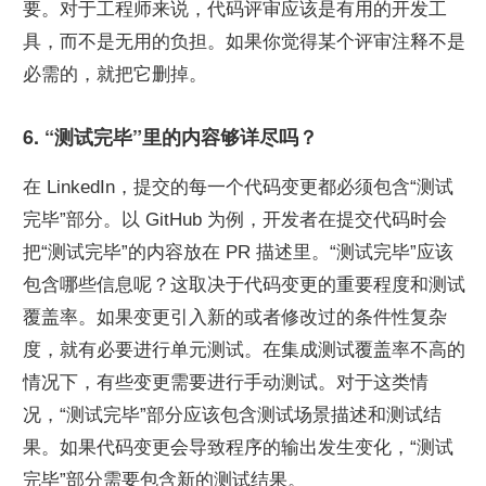
要。对于工程师来说，代码评审应该是有用的开发工
具，而不是无用的负担。如果你觉得某个评审注释不是
必需的，就把它删掉。
6. “测试完毕”里的内容够详尽吗？
在 LinkedIn，提交的每一个代码变更都必须包含“测试
完毕”部分。以 GitHub 为例，开发者在提交代码时会
把“测试完毕”的内容放在 PR 描述里。“测试完毕”应该
包含哪些信息呢？这取决于代码变更的重要程度和测试
覆盖率。如果变更引入新的或者修改过的条件性复杂
度，就有必要进行单元测试。在集成测试覆盖率不高的
情况下，有些变更需要进行手动测试。对于这类情
况，“测试完毕”部分应该包含测试场景描述和测试结
果。如果代码变更会导致程序的输出发生变化，“测试
完毕”部分需要包含新的测试结果。