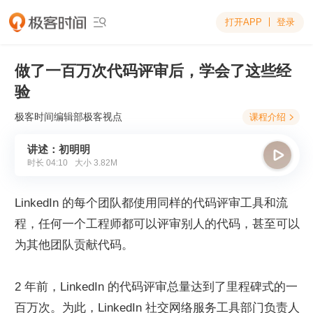
打开APP
登录

做了一百万次代码评审后，学会了这些经
验
极客时间编辑部
极客视点
课程介绍

讲述：初明明

时长
04:10
大小
3.82M
LinkedIn 的每个团队都使用同样的代码评审工具和流
程，任何一个工程师都可以评审别人的代码，甚至可以
为其他团队贡献代码。
2 年前，LinkedIn 的代码评审总量达到了里程碑式的一
百万次。为此，LinkedIn 社交网络服务工具部门负责人