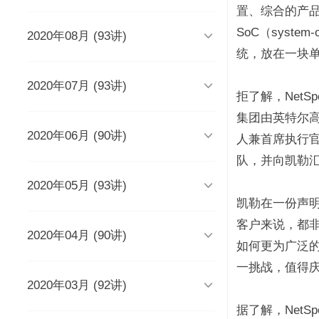
时长 03:51
置、综合的产品
SoC（syst

2020年08月 (93讲)
DevOps工程师该懂些什么？
Java人应该知道的10大GitHub仓
库
时长 03:38
统，放在一块
时长 06:54

2020年07月 (93讲)
摆脱焦虑的3个方法
架构师能力模型（上）
拒了解，NetSp
如何度量研发效能？
时长 04:02
时长 04:17
时长 05:14
集团由英特尔高级

2020年06月 (90讲)
成长为高级工程师要扪心自问的
架构师能力模型（下）
新基建为什么需要区块链？
人兼首席执行官桑
几个问题
一个每秒超过3万请求的微服务开
时长 05:03
时长 05:03
队，并向凯勒
发经历
时长 04:56
时长 05:53

2020年05月 (93讲)
为什么需要数据仓库？
系统出现故障怎么办？
成为高级数据架构师的三个必杀
技
数据科学家应该了解的软件工程
时长 05:47
时长 05:00
凯勒在一份声
实践
学Redis，你只需掌握“两大维
时长 06:16
客户来说，都
度，三大主线”
时长 05:10

2020年04月 (90讲)
如何做一个懂产品的程序员？
关于技术层面的4点研发经验
推荐8个强大的远程调试工具
时长 03:53
如何更为广泛的综
观点：创业者对人才的渴求是策
时长 05:05
时长 05:01
时长 06:43
略的缺失？
为什么当代年轻人“过目就忘”？
一挑战，值得
如何产出规范、安全、高质量的
时长 04:48
时长 04:36

2020年03月 (92讲)
给想进互联网大厂的程序员三条
为React开发人员推荐8个测试工
每个程序员都曾犯过的经典错误
平台级To B产品的研发品控管理
代码？
建议
具、库和框架
解析
时长 04:50
时长 06:46
据了解，NetSp
从员工到管理者，你的领导力怎
从单体到微服务再合并，我们找
时长 03:52
时长 05:32
时长 05:33