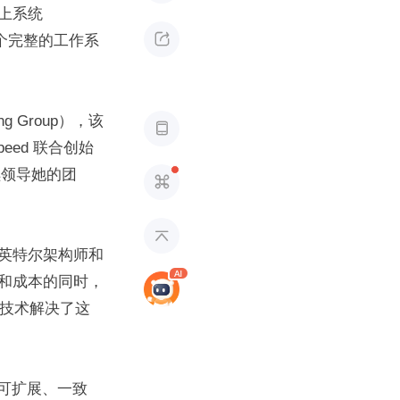
系统 

一个完整的工作系
g Group），该

eed 联合创始
继续领导她的团


英特尔架构师和
和成本的同时，
络技术解决了这
具有可扩展、一致