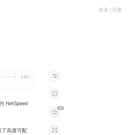
登录
|
注册

1.0x


tSpeed 
2


提供了高度可配