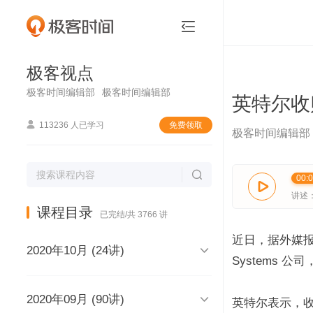
极客视点


极客视点
极客时间编辑部
极客时间编辑部
英特尔收

113236 人已学习
免费领取
极客时间编辑部

00:

讲述
课程目录
已完结/共 3766 讲
近日，据外媒报

2020年10月 (24讲)
Systems 

2020年09月 (90讲)
极客视点，和你说声再见，再见
英特尔表示，收购