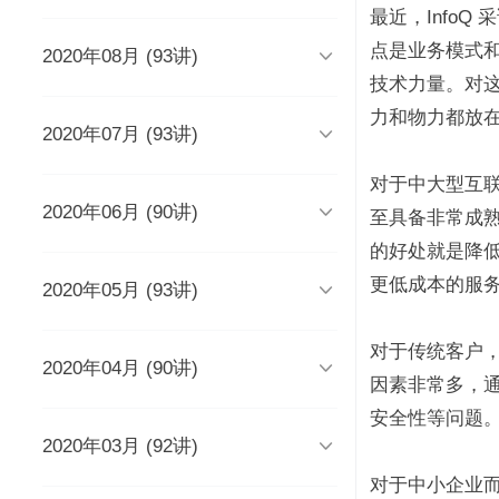
时长 03:51
最近，Info
点是业务模式

2020年08月 (93讲)
DevOps工程师该懂些什么？
Java人应该知道的10大GitHub仓
库
时长 03:38
技术力量。对
时长 06:54
力和物力都放

2020年07月 (93讲)
摆脱焦虑的3个方法
架构师能力模型（上）
如何度量研发效能？
时长 04:02
时长 04:17
时长 05:14
对于中大型互联

2020年06月 (90讲)
成长为高级工程师要扪心自问的
架构师能力模型（下）
新基建为什么需要区块链？
至具备非常成
几个问题
一个每秒超过3万请求的微服务开
时长 05:03
时长 05:03
的好处就是降低
发经历
时长 04:56
时长 05:53
更低成本的服

2020年05月 (93讲)
为什么需要数据仓库？
系统出现故障怎么办？
成为高级数据架构师的三个必杀
技
数据科学家应该了解的软件工程
时长 05:47
时长 05:00
实践
学Redis，你只需掌握“两大维
时长 06:16
对于传统客户
度，三大主线”
时长 05:10

2020年04月 (90讲)
如何做一个懂产品的程序员？
关于技术层面的4点研发经验
推荐8个强大的远程调试工具
时长 03:53
因素非常多，
观点：创业者对人才的渴求是策
时长 05:05
时长 05:01
时长 06:43
略的缺失？
为什么当代年轻人“过目就忘”？
安全性等问题
如何产出规范、安全、高质量的
时长 04:48
时长 04:36

2020年03月 (92讲)
给想进互联网大厂的程序员三条
为React开发人员推荐8个测试工
每个程序员都曾犯过的经典错误
平台级To B产品的研发品控管理
代码？
建议
具、库和框架
解析
时长 04:50
时长 06:46
对于中小企业
从员工到管理者，你的领导力怎
从单体到微服务再合并，我们找
时长 03:52
时长 05:32
时长 05:33