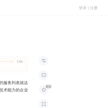
登录
|
注册

1.0x


的服务列表就达
9

技术能力的企业
