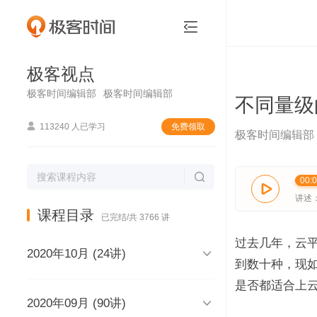
极客视点


极客视点
极客时间编辑部
极客时间编辑部
不同量级

113240 人已学习
免费领取
极客时间编辑部

00:

讲述
课程目录
已完结/共 3766 讲
过去几年，云

2020年10月 (24讲)
到数十种，现
是否都适合上

2020年09月 (90讲)
极客视点，和你说声再见，再见