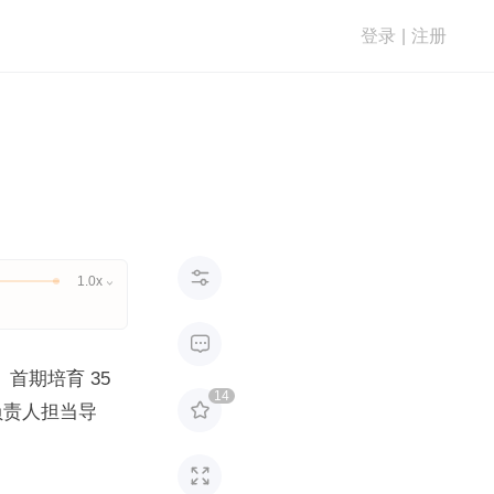
登录
|
注册

1.0x


期培育 35 
14

负责人担当导
