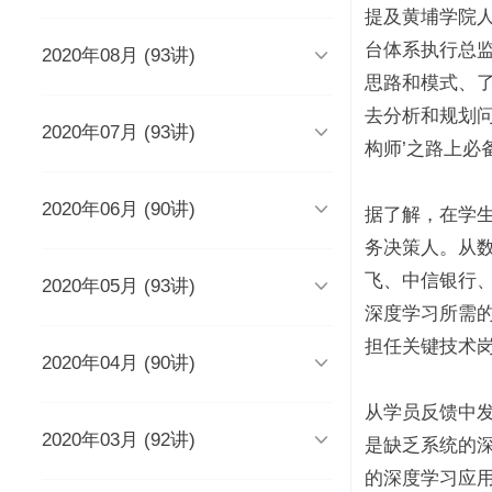
时长 03:51
提及黄埔学院人
台体系执行总监

2020年08月 (93讲)
DevOps工程师该懂些什么？
Java人应该知道的10大GitHub仓
库
时长 03:38
思路和模式、
时长 06:54
去分析和规划问

2020年07月 (93讲)
摆脱焦虑的3个方法
架构师能力模型（上）
构师’之路上必
如何度量研发效能？
时长 04:02
时长 04:17
时长 05:14

2020年06月 (90讲)
成长为高级工程师要扪心自问的
架构师能力模型（下）
新基建为什么需要区块链？
据了解，在学生
几个问题
一个每秒超过3万请求的微服务开
时长 05:03
时长 05:03
务决策人。从数
发经历
时长 04:56
时长 05:53
飞、中信银行、

2020年05月 (93讲)
为什么需要数据仓库？
系统出现故障怎么办？
成为高级数据架构师的三个必杀
技
数据科学家应该了解的软件工程
时长 05:47
时长 05:00
深度学习所需
实践
学Redis，你只需掌握“两大维
时长 06:16
担任关键技术
度，三大主线”
时长 05:10

2020年04月 (90讲)
如何做一个懂产品的程序员？
关于技术层面的4点研发经验
推荐8个强大的远程调试工具
时长 03:53
观点：创业者对人才的渴求是策
时长 05:05
时长 05:01
时长 06:43
略的缺失？
为什么当代年轻人“过目就忘”？
从学员反馈中
如何产出规范、安全、高质量的
时长 04:48
时长 04:36

2020年03月 (92讲)
给想进互联网大厂的程序员三条
为React开发人员推荐8个测试工
每个程序员都曾犯过的经典错误
平台级To B产品的研发品控管理
是缺乏系统的深
代码？
建议
具、库和框架
解析
时长 04:50
时长 06:46
的深度学习应
从员工到管理者，你的领导力怎
从单体到微服务再合并，我们找
时长 03:52
时长 05:32
时长 05:33