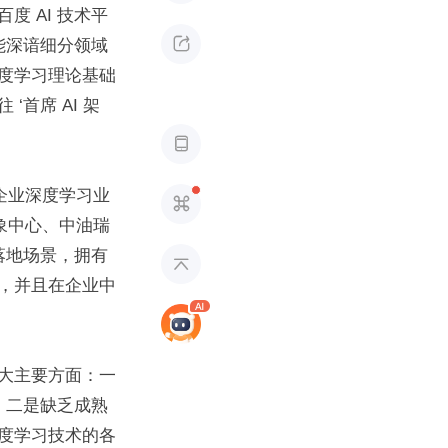
 AI 技术平

能深谙细分领域
度学习理论基础
首席 AI 架

企业深度学习业

象中心、中油瑞
落地场景，拥有

，并且在企业中
大主要方面：一
；二是缺乏成熟
度学习技术的各