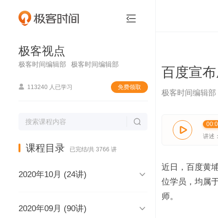
极客视点


极客视点
极客时间编辑部
极客时间编辑部
百度宣布

113240 人已学习
免费领取
极客时间编辑部

00:

讲述
课程目录
已完结/共 3766 讲
近日，百度黄埔

2020年10月 (24讲)
位学员，均属于
师。

2020年09月 (90讲)
极客视点，和你说声再见，再见