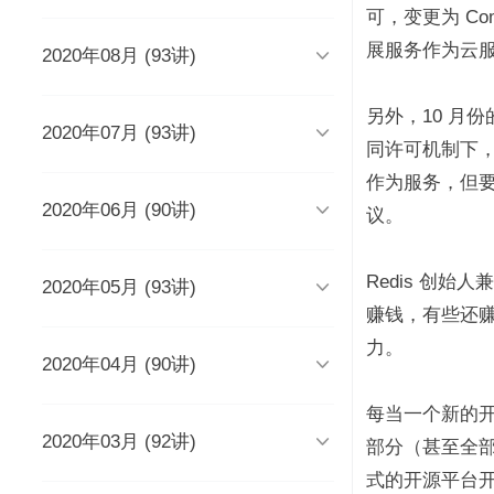
时长 03:51
可，变更为 Co
展服务作为云

2020年08月 (93讲)
DevOps工程师该懂些什么？
Java人应该知道的10大GitHub仓
库
时长 03:38
时长 06:54
另外，10 月份

2020年07月 (93讲)
摆脱焦虑的3个方法
架构师能力模型（上）
同许可机制下，授
如何度量研发效能？
时长 04:02
时长 04:17
时长 05:14
作为服务，但要

2020年06月 (90讲)
成长为高级工程师要扪心自问的
架构师能力模型（下）
新基建为什么需要区块链？
议。
几个问题
一个每秒超过3万请求的微服务开
时长 05:03
时长 05:03
发经历
时长 04:56
时长 05:53
Redis 创始

2020年05月 (93讲)
为什么需要数据仓库？
系统出现故障怎么办？
成为高级数据架构师的三个必杀
技
数据科学家应该了解的软件工程
时长 05:47
时长 05:00
赚钱，有些还
实践
学Redis，你只需掌握“两大维
时长 06:16
力。
度，三大主线”
时长 05:10

2020年04月 (90讲)
如何做一个懂产品的程序员？
关于技术层面的4点研发经验
推荐8个强大的远程调试工具
时长 03:53
观点：创业者对人才的渴求是策
时长 05:05
时长 05:01
时长 06:43
略的缺失？
为什么当代年轻人“过目就忘”？
每当一个新的
如何产出规范、安全、高质量的
时长 04:48
时长 04:36

2020年03月 (92讲)
给想进互联网大厂的程序员三条
为React开发人员推荐8个测试工
每个程序员都曾犯过的经典错误
平台级To B产品的研发品控管理
部分（甚至全
代码？
建议
具、库和框架
解析
时长 04:50
时长 06:46
式的开源平台
从员工到管理者，你的领导力怎
从单体到微服务再合并，我们找
时长 03:52
时长 05:32
时长 05:33