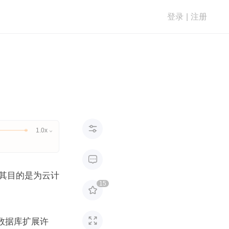
登录
|
注册

1.0x


其目的是为云计
15


的新数据库扩展许