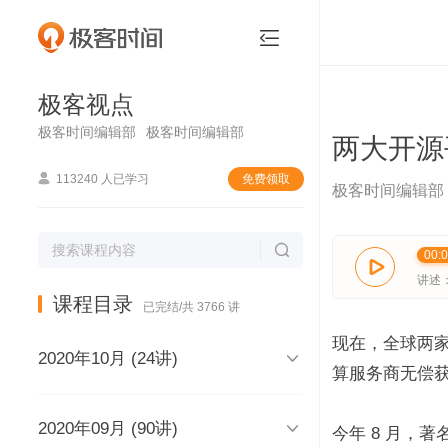
极客视点


极客视点
极客时间编辑部
极客时间编辑部
两大开源

113240 人已学习
免费领取
极客时间编辑部

00:

讲述
课程目录
已完结/共 3766 讲
现在，全球两

2020年10月 (24讲)
算服务商无偿

2020年09月 (90讲)
极客视点，和你说声再见，再见
今年 8 月，著