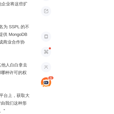
许其他企业将这些扩

为 SSPL 的不
MongoDB 

达成商业合作协

西被其他人白白拿去

用哪种许可的权
平台上，获取大
“由我们这种形
。”