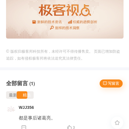
©
版权归极客邦科技所有，未经许可不得传播售卖。 页面已增加防盗
追踪，如有侵权极客邦将依法追究其法律责任。
全部留言
(1)
 写留言
最新
精选
WJJ356
都是事后诸葛亮。



3