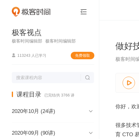
极客视点


极客视点
极客时间编辑部
极客时间编辑部
做好

113243 人已学习
免费领取
极客时间


课程目录
已完结/共 3766 讲
你好，欢

2020年10月 (24讲)
很多技术

2020年09月 (90讲)
极客视点，和你说声再见，再见
育 CTO