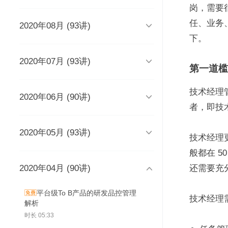
时长 03:51
岗，需要
任、业务

2020年08月 (93讲)
DevOps工程师该懂些什么？
Java人应该知道的10大GitHub仓
库
时长 03:38
下。
时长 06:54

2020年07月 (93讲)
摆脱焦虑的3个方法
架构师能力模型（上）
第一道槛
如何度量研发效能？
时长 04:02
时长 04:17
时长 05:14
技术经理

2020年06月 (90讲)
成长为高级工程师要扪心自问的
架构师能力模型（下）
新基建为什么需要区块链？
几个问题
一个每秒超过3万请求的微服务开
者，即技
时长 05:03
时长 05:03
发经历
时长 04:56
时长 05:53

2020年05月 (93讲)
为什么需要数据仓库？
系统出现故障怎么办？
成为高级数据架构师的三个必杀
技术经理
技
数据科学家应该了解的软件工程
时长 05:47
时长 05:00
实践
学Redis，你只需掌握“两大维
般都在 
时长 06:16
度，三大主线”
时长 05:10
2020年04月 (90讲)
如何做一个懂产品的程序员？
关于技术层面的4点研发经验
推荐8个强大的远程调试工具

还需要充
时长 03:53
观点：创业者对人才的渴求是策
时长 05:05
时长 05:01
时长 06:43
略的缺失？
为什么当代年轻人“过目就忘”？
平台级To B产品的研发品控管理
如何产出规范、安全、高质量的
技术经理
时长 04:48
时长 04:36
解析
给想进互联网大厂的程序员三条
为React开发人员推荐8个测试工
每个程序员都曾犯过的经典错误
代码？
建议
具、库和框架
时长 04:50
时长 05:33
时长 06:46
从员工到管理者，你的领导力怎
从单体到微服务再合并，我们找
时长 03:52
时长 05:32