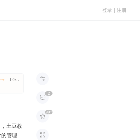
登录
|
注册

1.0x

2

+
99

日，土豆教

阶的管理