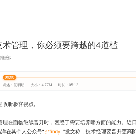
技术管理，你必须要跨越的4道槛
编辑部
00:00
讲述：初明明
大小：4.77M
时长：05:12
迎收听极客视点。
管理在面临继续晋升时，困惑于需要培养哪方面的能力。近
 易洋在其个人公众号“
findyi
 ”发文称，技术经理要晋升更高