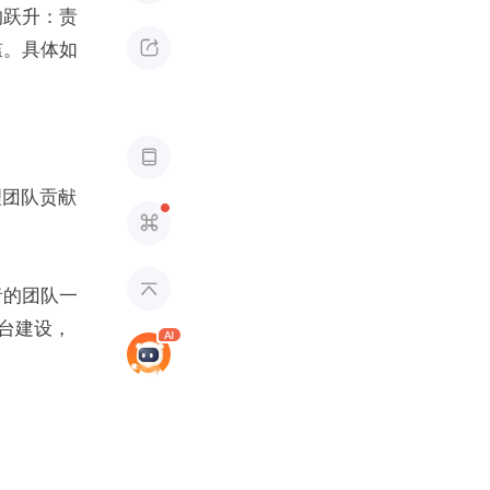
的跃升：责

槛。具体如

理团队贡献


者的团队一
平台建设，