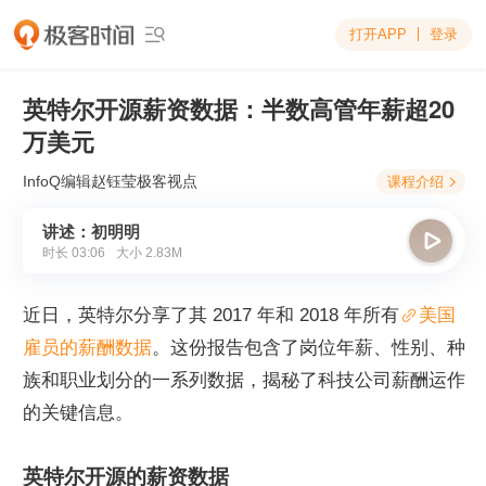
打开APP
登录

英特尔开源薪资数据：半数高管年薪超20
万美元
InfoQ编辑赵钰莹
极客视点
课程介绍

讲述：初明明

时长
03:06
大小
2.83M
近日，英特尔分享了其 2017 年和 2018 年所有
美国
雇员的薪酬数据
。这份报告包含了岗位年薪、性别、种
族和职业划分的一系列数据，揭秘了科技公司薪酬运作
的关键信息。
英特尔开源的薪资数据