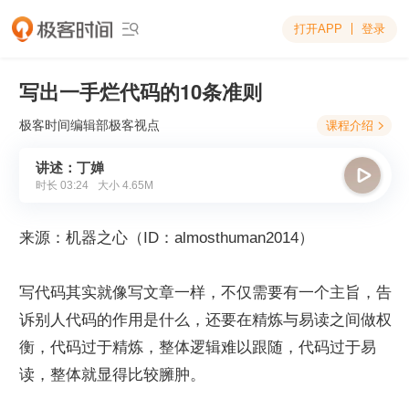
打开APP
登录

写出一手烂代码的10条准则
极客时间编辑部
极客视点
课程介绍

讲述：丁婵

时长
03:24
大小
4.65M
来源：机器之心（ID：almosthuman2014）
写代码其实就像写文章一样，不仅需要有一个主旨，告
诉别人代码的作用是什么，还要在精炼与易读之间做权
衡，代码过于精炼，整体逻辑难以跟随，代码过于易
读，整体就显得比较臃肿。