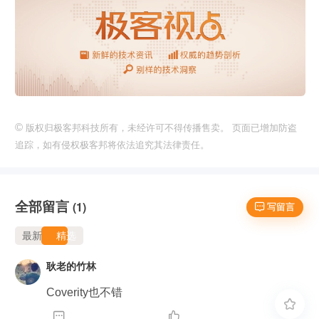
©
版权归极客邦科技所有，未经许可不得传播售卖。 页面已增加防盗
追踪，如有侵权极客邦将依法追究其法律责任。
全部留言
(1)
 写留言
最新
精选
耿老的竹林
Coverity也不错


