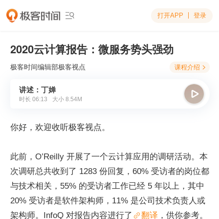
打开APP
登录

2020云计算报告：微服务势头强劲
极客时间编辑部
极客视点
课程介绍

讲述：丁婵

时长
06:13
大小
8.54M
你好，欢迎收听极客视点。
此前，O’Reilly 开展了一个云计算应用的调研活动。本
次调研总共收到了 1283 份回复，60% 受访者的岗位都
与技术相关，55% 的受访者工作已经 5 年以上，其中 
20% 受访者是软件架构师，11% 是公司技术负责人或
架构师。InfoQ 对报告内容进行了
翻译
，供你参考。