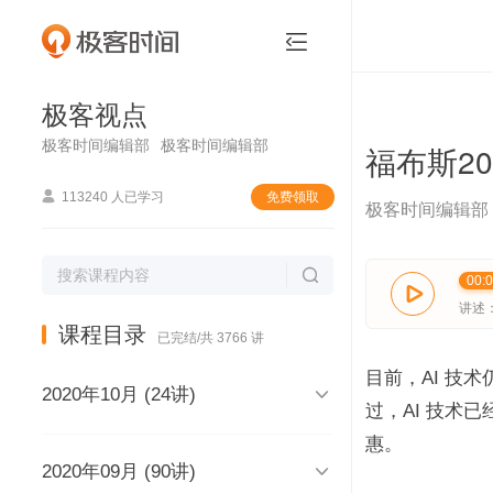
极客视点


极客视点
极客时间编辑部
极客时间编辑部
福布斯20

113240 人已学习
免费领取
极客时间编辑部

00:

讲述
课程目录
已完结/共 3766 讲
目前，AI 技

2020年10月 (24讲)
过，AI 技术
惠。

2020年09月 (90讲)
极客视点，和你说声再见，再见