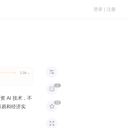
登录
|
注册

1.0x

1

 AI 技术，不
18

容易和经济实
