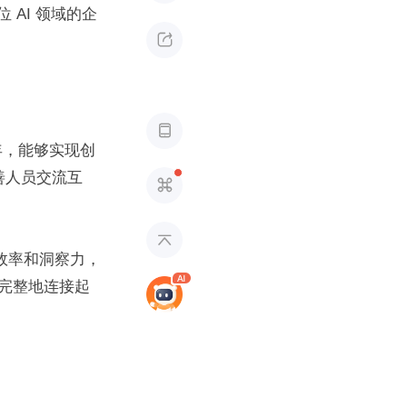
 AI 领域的企


近几年，能够实现创
善人员交流互


产效率和洞察力，
完整地连接起