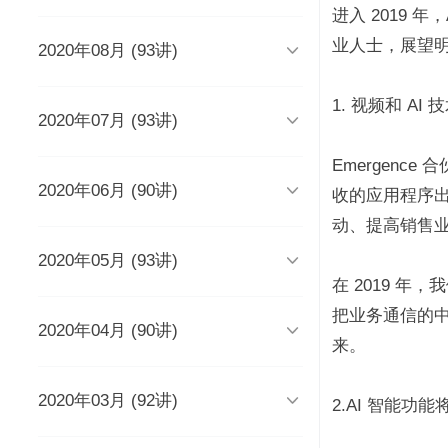
时长 03:51
进入 2019 
业人士，展望明

2020年08月 (93讲)
DevOps工程师该懂些什么？
Java人应该知道的10大GitHub仓
库
时长 03:38
时长 06:54
1. 视频和 A

2020年07月 (93讲)
摆脱焦虑的3个方法
架构师能力模型（上）
如何度量研发效能？
时长 04:02
时长 04:17
时长 05:14
Emergence

2020年06月 (90讲)
成长为高级工程师要扪心自问的
架构师能力模型（下）
新基建为什么需要区块链？
收的应用程序出
几个问题
一个每秒超过3万请求的微服务开
时长 05:03
时长 05:03
动、提高销售
发经历
时长 04:56
时长 05:53

2020年05月 (93讲)
为什么需要数据仓库？
系统出现故障怎么办？
成为高级数据架构师的三个必杀
技
数据科学家应该了解的软件工程
时长 05:47
时长 05:00
在 2019 
实践
学Redis，你只需掌握“两大维
时长 06:16
把业务通信的
度，三大主线”
时长 05:10

2020年04月 (90讲)
如何做一个懂产品的程序员？
关于技术层面的4点研发经验
推荐8个强大的远程调试工具
时长 03:53
来。
观点：创业者对人才的渴求是策
时长 05:05
时长 05:01
时长 06:43
略的缺失？
为什么当代年轻人“过目就忘”？
如何产出规范、安全、高质量的
时长 04:48
时长 04:36

2020年03月 (92讲)
给想进互联网大厂的程序员三条
为React开发人员推荐8个测试工
每个程序员都曾犯过的经典错误
平台级To B产品的研发品控管理
2.AI 智能功
代码？
建议
具、库和框架
解析
时长 04:50
时长 06:46
从员工到管理者，你的领导力怎
从单体到微服务再合并，我们找
时长 03:52
时长 05:32
时长 05:33