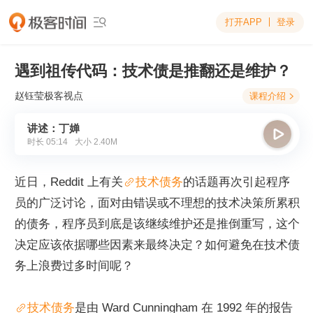
打开APP
登录

遇到祖传代码：技术债是推翻还是维护？
赵钰莹
极客视点
课程介绍

讲述：丁婵

时长
05:14
大小
2.40M
近日，Reddit 上有关
技术债务
的话题再次引起程序
员的广泛讨论，面对由错误或不理想的技术决策所累积
的债务，程序员到底是该继续维护还是推倒重写，这个
决定应该依据哪些因素来最终决定？如何避免在技术债
务上浪费过多时间呢？
技术债务
是由 Ward Cunningham 在 1992 年的报告