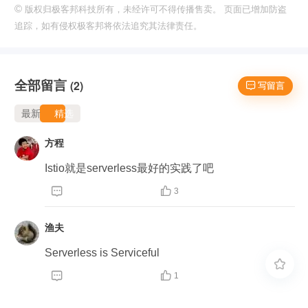
©
版权归极客邦科技所有，未经许可不得传播售卖。 页面已增加防盗
追踪，如有侵权极客邦将依法追究其法律责任。
全部留言
(2)
 写留言
最新
精选
方程
Istio就是serverless最好的实践了吧


3
渔夫
Serverless is Serviceful



1