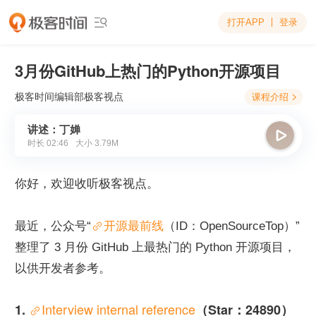
打开APP
登录

3月份GitHub上热门的Python开源项目
极客时间编辑部
极客视点
课程介绍

讲述：丁婵

时长
02:46
大小
3.79M
你好，欢迎收听极客视点。
最近，公众号“
开源最前线
（ID：OpenSourceTop）” 
整理了 3 月份 GitHub 上最热门的 Python 开源项目，
以供开发者参考。
Interview internal reference
1. 
（Star：24890）