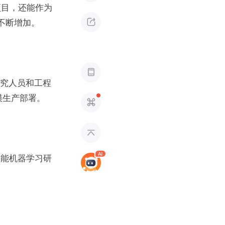
 项目，还能作为

在不断增加。

 研究人员和工程
规模生产部署。


于高性能机器学习研