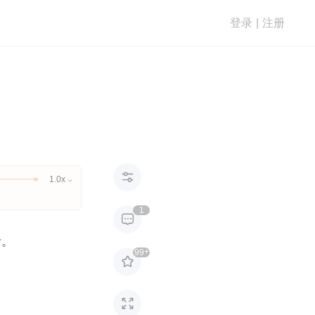
登录
|
注册

1.0x

1

考。
+
99

