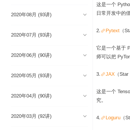
时长 03:51
这是一个 Pyt
日常开发中的借鉴

2020年08月 (93讲)
DevOps工程师该懂些什么？
Java人应该知道的10大GitHub仓
库
时长 03:38
时长 06:54
2.
Pytext
（St

2020年07月 (93讲)
摆脱焦虑的3个方法
架构师能力模型（上）
如何度量研发效能？
时长 04:02
时长 04:17
时长 05:14
它是一个基于 Py

2020年06月 (90讲)
成长为高级工程师要扪心自问的
架构师能力模型（下）
新基建为什么需要区块链？
师可以把 PyT
几个问题
一个每秒超过3万请求的微服务开
时长 05:03
时长 05:03
发经历
时长 04:56
时长 05:53
3.
JAX
（Star

2020年05月 (93讲)
为什么需要数据仓库？
系统出现故障怎么办？
成为高级数据架构师的三个必杀
技
数据科学家应该了解的软件工程
时长 05:47
时长 05:00
实践
学Redis，你只需掌握“两大维
时长 06:16
这是一个 Tens
度，三大主线”
时长 05:10

2020年04月 (90讲)
如何做一个懂产品的程序员？
关于技术层面的4点研发经验
推荐8个强大的远程调试工具
时长 03:53
究。
观点：创业者对人才的渴求是策
时长 05:05
时长 05:01
时长 06:43
略的缺失？
为什么当代年轻人“过目就忘”？
如何产出规范、安全、高质量的
时长 04:48
时长 04:36

2020年03月 (92讲)
给想进互联网大厂的程序员三条
为React开发人员推荐8个测试工
每个程序员都曾犯过的经典错误
平台级To B产品的研发品控管理
4.
Loguru
（St
代码？
建议
具、库和框架
解析
时长 04:50
时长 06:46
从员工到管理者，你的领导力怎
从单体到微服务再合并，我们找
时长 03:52
时长 05:32
时长 05:33