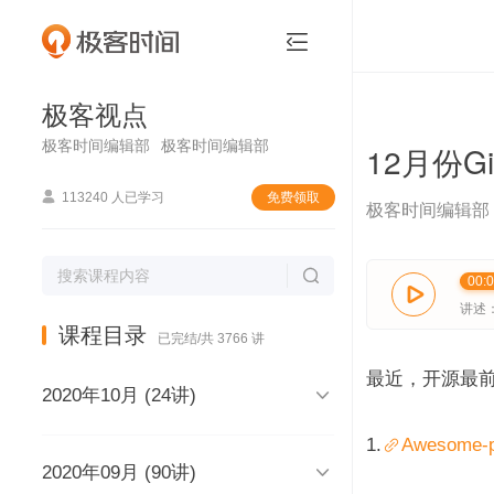
极客视点


极客视点
极客时间编辑部
极客时间编辑部
12月份G

113240 人已学习
免费领取
极客时间编辑部

00:

讲述
课程目录
已完结/共 3766 讲
最近，开源最前线

2020年10月 (24讲)
1.
Awesome-py

2020年09月 (90讲)
极客视点，和你说声再见，再见