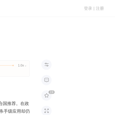
登录
|
注册

1.0x


19

联合国推荐。在政

杀手级应用却仍