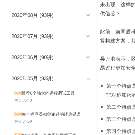
时长 03:51
未出现。这样
供借鉴？

2020年08月 (93讲)
DevOps工程师该懂些什么？
Java人应该知道的10大GitHub仓
库
时长 03:38
时长 06:54
此前，前同盾科

2020年07月 (93讲)
摆脱焦虑的3个方法
架构师能力模型（上）
算构建方案，
如何度量研发效能？
时长 04:02
时长 04:17
时长 05:14

2020年06月 (90讲)
成长为高级工程师要扪心自问的
架构师能力模型（下）
新基建为什么需要区块链？
吴万港表示，区
几个问题
一个每秒超过3万请求的微服务开
时长 05:03
时长 05:03
易过程更加安
发经历
时长 04:56
时长 05:53
2020年05月 (93讲)
为什么需要数据仓库？
系统出现故障怎么办？
成为高级数据架构师的三个必杀

技
数据科学家应该了解的软件工程
时长 05:47
时长 05:00
第一个特点
实践
学Redis，你只需掌握“两大维
时长 06:16
推荐8个强大的远程调试工具
非对称加密
度，三大主线”
时长 05:10
如何做一个懂产品的程序员？
关于技术层面的4点研发经验
时长 06:43
时长 03:53
观点：创业者对人才的渴求是策
时长 05:05
时长 05:01
第二个特点
略的缺失？
为什么当代年轻人“过目就忘”？
每个程序员都曾犯过的经典错误
如何产出规范、安全、高质量的
时长 04:48
时长 04:36
第三个特点
给想进互联网大厂的程序员三条
为React开发人员推荐8个测试工
时长 04:50
代码？
建议
具、库和框架
时长 06:46
第四个特点
从员工到管理者，你的领导力怎
从单体到微服务再合并，我们找
时长 03:52
时长 05:32