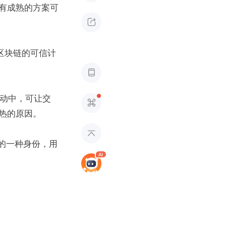
有成熟的方案可

区块链的可信计

活动中，可让交

热的原因。

的一种身份，用