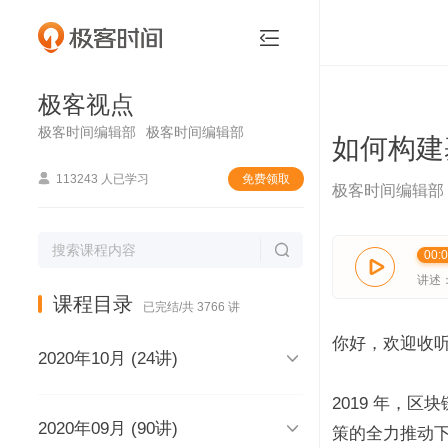
极客视点


极客视点
极客时间编辑部
极客时间编辑部
如何构建

113243 人已学习
免费领取
极客时间编辑部

00:

讲述
课程目录
已完结/共 3766 讲
你好，欢迎收

2020年10月 (24讲)
2019 年，

2020年09月 (90讲)
极客视点，和你说声再见，再见
策的全力推动