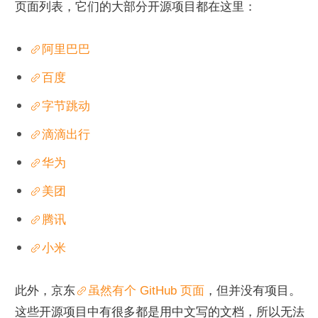
页面列表，它们的大部分开源项目都在这里：
阿里巴巴
百度
字节跳动
滴滴出行
华为
美团
腾讯
小米
此外，京东
虽然有个 GitHub 页面
，但并没有项目。
这些开源项目中有很多都是用中文写的文档，所以无法