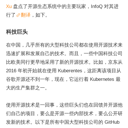
Xu 
盘点了开源生态系统中的主要玩家，InfoQ 对其进
行了
翻译
，如下。
科技巨头
在中国，几乎所有的大型科技公司都在使用开源技术来
迅速扩展和发展自己的技术。而且，一些中国科技公司
比欧美同行更早地采用了新的开源技术。比如，京东从 
2016 年初开始就在使用 Kuberentes，这距离该项目从
谷歌开源还不到一年，现在，它运行着 Kubernetes 最
大的生产集群之一。
使用开源技术是一回事，这些巨头们也在回馈并开源他
们自己的项目，要么是开源一些内部技术，要么公开研
发新的技术。以下是所有中国大型科技公司的 GitHub 