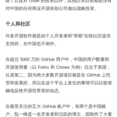
除了百度对 Gitee 的投资以外，其他巨头目前都还没有
对中国的任何商业开源初创公司做出战略投资。
个人和社区
许多开源软件都是由个人开发者和“草根”在线社区提供
支持的，在中国也不例外。
在超过 5000 万的 GitHub 用户中，中国的用户数量和
开源使用量（以 Forks 和 Clones 为例）仅次于美国，
位居第二。因为绝大多数开源项目都是在 GitHub 上托
管和发展的，所以在这个平台上发生的事情可以比较准
确地反映开源世界里的动态。
在最受关注的五大 GitHub 账户中，有两个是中国账
户。阮一峰是一名开发者和活跃的博主，因制作了大量