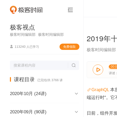
极客视点


极客视点
极客时间编辑部
极客时间编辑部
2019年

113240 人已学习
免费领取
极客时间编辑部

00:

讲述
课程目录
已完结/共 3766 讲
GraphQL
 本

2020年10月 (24讲)
端运行时”。

2020年09月 (90讲)
极客视点，和你说声再见，再见
日前，组件开发平台