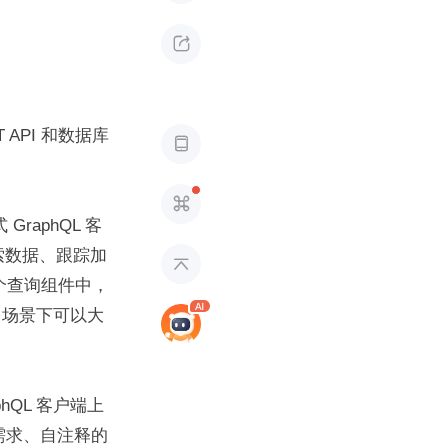

API 和数据库


GraphQL 客
检索数据、跟踪加

个查询组件中，
在很多场景下可以大
hQL 客户端上
需求、自注释的 