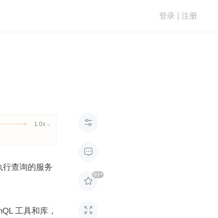
登录
|
注册

1.0x


执行查询的服务
+
99


phQL 工具和库，