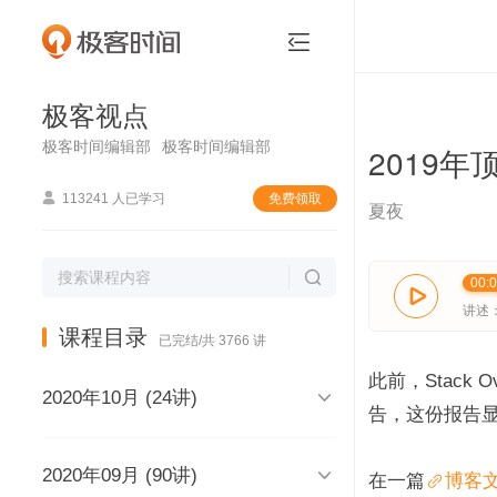
极客视点


极客视点
极客时间编辑部
极客时间编辑部
2019

113241 人已学习
免费领取
夏夜

00:

讲述
课程目录
已完结/共 3766 讲
此前，Stack 

2020年10月 (24讲)
告，这份报告

2020年09月 (90讲)
极客视点，和你说声再见，再见
在一篇
博客