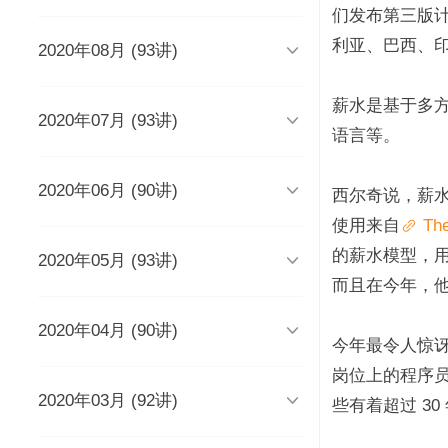
时长 03:51
们发布第三版计
利亚、巴西、

2020年08月 (93讲)
DevOps工程师该懂些什么？
Java人应该知道的10大GitHub仓
库
时长 03:38
时长 06:54
薪水是基于多

2020年07月 (93讲)
摆脱焦虑的3个方法
架构师能力模型（上）
语言等。
如何度量研发效能？
时长 04:02
时长 04:17
时长 05:14

2020年06月 (90讲)
成长为高级工程师要扪心自问的
架构师能力模型（下）
新基建为什么需要区块链？
西尔奇说，薪
几个问题
一个每秒超过3万请求的微服务开
时长 05:03
时长 05:03
使用来自
 Th
发经历
时长 04:56
时长 05:53
的薪水模型，

2020年05月 (93讲)
为什么需要数据仓库？
系统出现故障怎么办？
成为高级数据架构师的三个必杀
技
数据科学家应该了解的软件工程
时长 05:47
时长 05:00
而且在今年，他
实践
学Redis，你只需掌握“两大维
时长 06:16
度，三大主线”
时长 05:10

2020年04月 (90讲)
如何做一个懂产品的程序员？
关于技术层面的4点研发经验
推荐8个强大的远程调试工具
时长 03:53
今年最令人惊
观点：创业者对人才的渴求是策
时长 05:05
时长 05:01
时长 06:43
略的缺失？
为什么当代年轻人“过目就忘”？
岗位上的程序员
如何产出规范、安全、高质量的
时长 04:48
时长 04:36

2020年03月 (92讲)
给想进互联网大厂的程序员三条
为React开发人员推荐8个测试工
每个程序员都曾犯过的经典错误
平台级To B产品的研发品控管理
些有着超过 3
代码？
建议
具、库和框架
解析
时长 04:50
时长 06:46
从员工到管理者，你的领导力怎
从单体到微服务再合并，我们找
时长 03:52
时长 05:32
时长 05:33