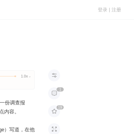
登录
|
注册

1.0x

1

一份调查报
19

点内容。

Silge）写道，在他