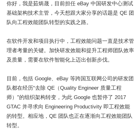
你好，我是茹炳晟，目前担任 eBay 中国研发中心测试
基础架构技术主管，今天想跟大家分享的话题是 QE 团
队向工程效能团队转型的实践之路。
在软件开发和项目执行中，工程效能问题一直是技术管
理者考量的关键。加快研发效能和提升工程师团队效率
及质量，需要在软件智能化上迈出创新步伐。
目前，包括 Google、eBay 等跨国互联网公司的研发团
队都在经历“去除 QE（Quality Engineer 质量工程
师）”的组织架构转变，为此 Google 也暂停了 2017 
GTAC 并寻求向 Engineering Productivity 即工程效能
的转型。相应地，QE 团队也正在逐渐向工程效能团队
转型。