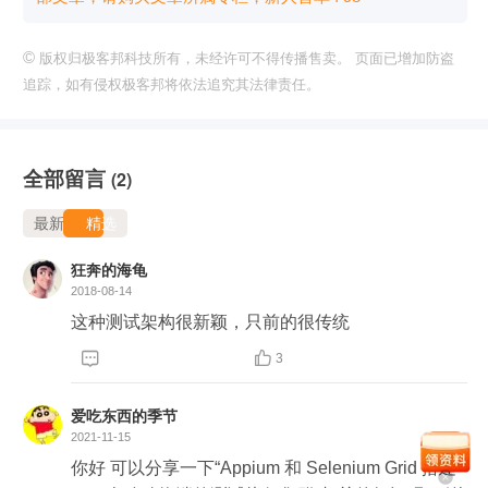
©
版权归极客邦科技所有，未经许可不得传播售卖。 页面已增加防盗
追踪，如有侵权极客邦将依法追究其法律责任。
全部留言
(2)
最新
精选
狂奔的海龟
2018-08-14
这种测试架构很新颖，只前的很传统


3
爱吃东西的季节
2021-11-15
你好 可以分享一下“Appium 和 Selenium Grid 搭建