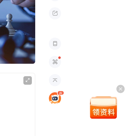




