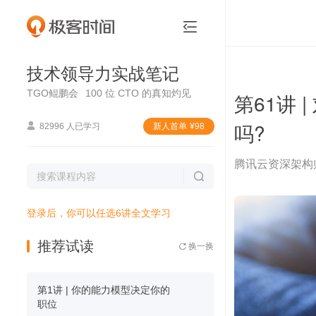
技术领导力实战笔记


技术领导力实战笔记
TGO鲲鹏会
100 位 CTO 的真知灼见
第61讲
吗?

82996 人已学习
新⼈⾸单
¥
98
腾讯云资深架构

登录后，你可以任选6讲全文学习
推荐试读
换一换

第1讲 | 你的能力模型决定你的
职位