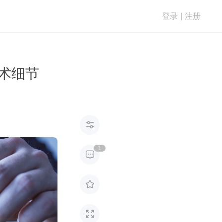
登录
|
注册
技术细节

1


