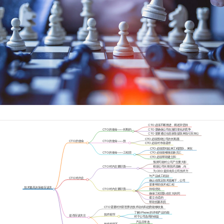
CTO 必须不断推进、阐述并坚持
公司的技术战略方向
CTO 的使命——长期的
CTO 需确保公司在激烈变化的竞争
技术战略
下持续提供最佳技术
CTO 需要通过信息获取提取来指引支持公
司下一步发展的关键趋势
CTO 必须围绕公司的长期愿
CTO 的使命
CTO 的使命——技
景来激励内部人员
CTO 必须对市场需求
与职责
术布道者
具有权威性
CTO 必须团结起来工程团队，来实
现公司的长期技术目标
CTO 的使命——工程团
CTO 必须能够激励新员工
队文化建设
加入工程团队
CTO 必须帮助建立和
维护工程文化
预测可能对公司产生重大影
响的任何技术拐点
CTO 对内主要职责——
根据公司长期技术战略，向
CEO 或战略
CEO 提供建议
为 CEO 提供有关公司技术方
向的不同”选项“
与产品或工程副
CTO 对内主
总裁密切合作
确认在既定技术战略下，公司
要职责
技术资源投放的优先级
需要帮助技术或工程
技术最高决策者应该关
副总裁集思广义
CTO 对内主要职责——
持续优化
注技术细节吗?
工程/产品
整个组织
确保工程团队在壮大的同
时，保持技术的一致性
建立合适的
创新机制
帮助招募和员
工留存工作
CTO 需要对外部世界的技术动向和趋势能够收集
到足够的信息并进行分析整理
了解 iPhone 的详细产品功能
技术细节
是否应该关注
以及技术规格
对于公司选用的收益
需要关注
技术细节?
及风险进行评估
产品日常迭