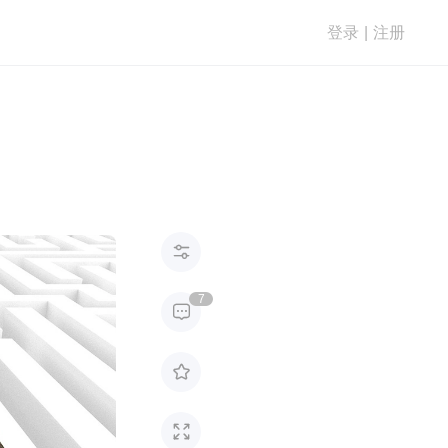
登录
|
注册

7


