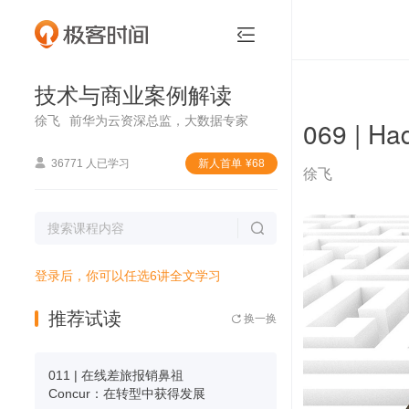
技术与商业案例解读


技术与商业案例解读
徐飞
前华为云资深总监，大数据专家
069 |

36771 人已学习
新⼈⾸单
¥
68
徐飞

登录后，你可以任选6讲全文学习
推荐试读
换一换

011 | 在线差旅报销鼻祖
Concur：在转型中获得发展