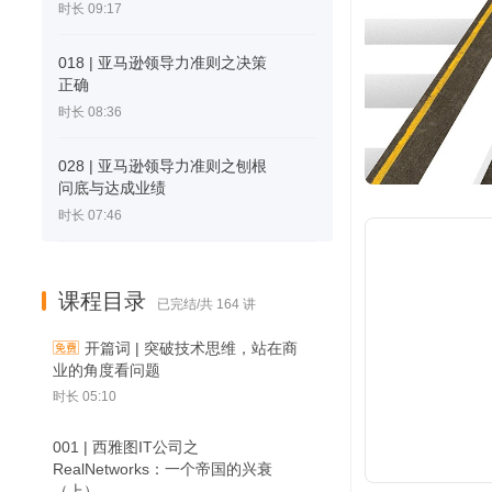
时长 09:17
018 | 亚马逊领导力准则之决策
正确
时长 08:36
028 | 亚马逊领导力准则之刨根
问底与达成业绩
时长 07:46
课程目录
已完结/共 164 讲
开篇词 | 突破技术思维，站在商
业的角度看问题
时长 05:10
001 | 西雅图IT公司之
RealNetworks：一个帝国的兴衰
（上）