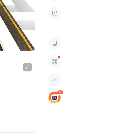




