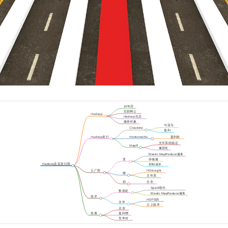
10年历
史
互联网公
Hadoop
司的需求
Hadoop生态
体系
服务对象
与亚马
的变化
Cloudera
逊竞争
盈利
困难
Hadoop发行
Hortonworks
盈利前
商
景不明
文件系统稳定
MapR
性和性能
兼容性
挑战
Elastic MapReduce服务
亚
存储服
马
务S3
Hadoop及其发行商
控制成本、
逊
的未来
定价便宜
云厂商
HDInsight
微
的影响
文件系
软
统实现
趋
企业
势
上云
Spark取代
数据处
MapReduce
Elastic MapReduce服务
理框架
技术
HDFS的
变革
文件
挑战
云上版本
系统
企业
的实现
上云
发展
盈利增
趋势
长点
竞争对
手差距